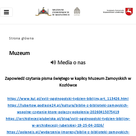
Strona główna
Muzeum
Media o nas
Zapowiedź czytania pisma świętego w kaplicy Muzeum Zamoyskich w
Kozłówce
https://www.kul.pl/xviii-ogolnopolski-tydzien-biblijny,art_113426.html
https://lubartow.podlasie24.pl/kultura/biblie-z-biblioteki-zamoyskich-
wspolne-czytanie-ktore-polaczy-pokolenia-20260415075419
https://archidiecezjalubelska.pl/blog/xviii-ogolnopolski-tydzien-biblijny-
w-archidiecezji-lubelskiej-19-25-04-2026/
https://polaneis.pl/wydarzenia-imprezy/biblie-z-biblioteki-zamoyskich-