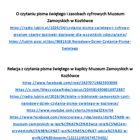
O czytaniu pisma świętego i zasobach cyfrowych Muzeum
Zamoyskich w Kozłówce
https://radio.lublin.pl/2026/04/czytanie-pisma-swietego-i-cyfrowy-
przelom-skarby-kozlowki-dostepne-dla-wszystkich-zdjecia/amp/
https://lublin.gosc.pl/doc/9681618.Narodowy-Dzien-Czytania-Pisma-
Swietego
Relacja z czytania pisma świętego w kaplicy Muzeum Zamoyskich w
Kozłówce
https://www.facebook.com/reel/26370719825933096
https://x.com/MieczyslawRyba/status/2045814906016972887
https://radio.lublin.pl/2026/04/biblie-z-biblioteki-zamoyskich-czyli-
narodowy-dzien-czytania-pisma-swietego-w-kozlowce/
https://www.youtube.com/shorts/mmbg5ZKmYJ4
https://www.facebook.com/mieczyslaw.s.ryba/posts/dzi%C5%9B-w-
muzeum-zamoyskich-w-koz%C5%82%C3%B3wce-mia%C5%82em-
przyjemno%C5%9B%C4%87-wzi%C4%85%C4%87-udzia%C5%82-w-
wyj%C4%85tkowym/122212455674573402/