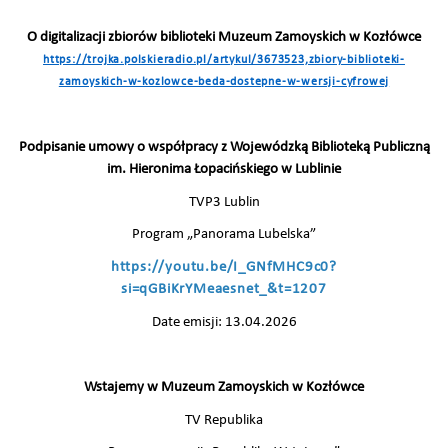
O digitalizacji zbiorów biblioteki Muzeum Zamoyskich w Kozłówce
https://trojka.polskieradio.pl/artykul/3673523,zbiory-biblioteki-
zamoyskich-w-kozlowce-beda-dostepne-w-wersji-cyfrowej
Podpisanie umowy o współpracy z Wojewódzką Biblioteką Publiczną
im. Hieronima Łopacińskiego w Lublinie
TVP3 Lublin
Program „Panorama Lubelska”
https://youtu.be/I_GNfMHC9c0?
si=qGBiKrYMeaesnet_&t=1207
Date emisji: 13.04.2026
Wstajemy w Muzeum Zamoyskich w Kozłówce
TV Republika