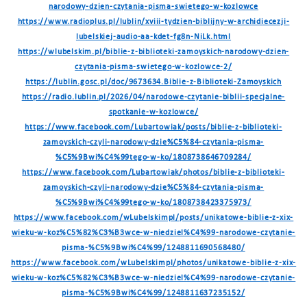
narodowy-dzien-czytania-pisma-swietego-w-kozlowce
https://www.radioplus.pl/lublin/xviii-tydzien-biblijny-w-archidiecezji-
lubelskiej-audio-aa-kdet-fg8n-NiLk.html
https://wlubelskim.pl/biblie-z-biblioteki-zamoyskich-narodowy-dzien-
czytania-pisma-swietego-w-kozlowce-2/
https://lublin.gosc.pl/doc/9673634.Biblie-z-Biblioteki-Zamoyskich
https://radio.lublin.pl/2026/04/narodowe-czytanie-biblii-specjalne-
spotkanie-w-kozlowce/
https://www.facebook.com/Lubartowiak/posts/biblie-z-biblioteki-
zamoyskich-czyli-narodowy-dzie%C5%84-czytania-pisma-
%C5%9Bwi%C4%99tego-w-ko/1808738646709284/
https://www.facebook.com/Lubartowiak/photos/biblie-z-biblioteki-
zamoyskich-czyli-narodowy-dzie%C5%84-czytania-pisma-
%C5%9Bwi%C4%99tego-w-ko/1808738423375973/
https://www.facebook.com/wLubelskimpl/posts/unikatowe-biblie-z-xix-
wieku-w-koz%C5%82%C3%B3wce-w-niedziel%C4%99-narodowe-czytanie-
pisma-%C5%9Bwi%C4%99/1248811690568480/
https://www.facebook.com/wLubelskimpl/photos/unikatowe-biblie-z-xix-
wieku-w-koz%C5%82%C3%B3wce-w-niedziel%C4%99-narodowe-czytanie-
pisma-%C5%9Bwi%C4%99/1248811637235152/