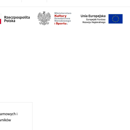
klamowych i
owników