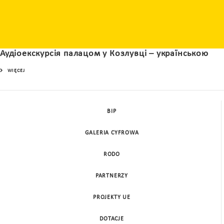
Аудіоекскурсія палацом у Козлувці – українською
WIĘCEJ
BIP
GALERIA CYFROWA
RODO
PARTNERZY
PROJEKTY UE
DOTACJE