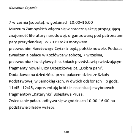
Narodowe Czytanie
7 września (sobota), w godzinach 10:00–16:00
Muzeum Zamoyskich włącza się w coroczną akcję propagującą
znajomość literatury narodowej, organizowaną pod patronatem
pary prezydenckiej. W 2019 roku motywem
przewodnim
będą polskie nowele. Podczas
Narodowego Czytania
zwiedzania pałacu w Kozłówce w sobotę, 7 września,
przewodniczki w stylowych sukniach przedstawią zwiedzającym
fragmenty noweli Elizy Orzeszkowej pt. „Dobra pani”.
Dodatkowo na dziedzińcu przed pałacem dzieci ze Szkoły
Podstawowej w Samoklęskach, w dwóch odsłonach – o godz.
11:45 i 12:45, zaprezentują krótkie inscenizacje wybranych
fragmentów „Katarynki” Bolesława Prusa.
Zwiedzanie pałacu odbywa się w godzinach 10:00-16:00 na
podstawie
.
biletów wstępu
BIP