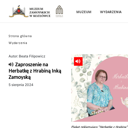
MUZEUM
WYDARZENIA
Strona główna
Wydarzenia
Autor: Beata Filipowicz
Zaproszenie na
Herbatkę z Hrabiną Inką
Zamoyską
5 sierpnia 2024
Plakat reklamujący "Herbatkę z Hrabiną"