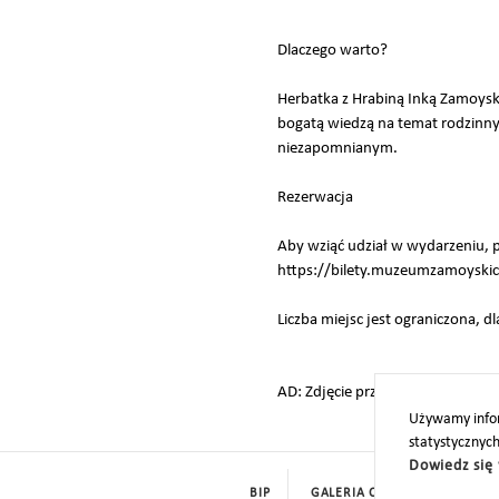
Dlaczego warto?
Herbatka z Hrabiną Inką Zamoyską
bogatą wiedzą na temat rodzinnych
niezapomnianym.
Rezerwacja
Aby wziąć udział w wydarzeniu, 
https://bilety.muzeumzamoyski
Liczba miejsc jest ograniczona, d
AD: Zdjęcie przedstawia hrabinę 
Używamy infor
statystycznyc
Dowiedz się 
BIP
GALERIA CYFROWA
ROD