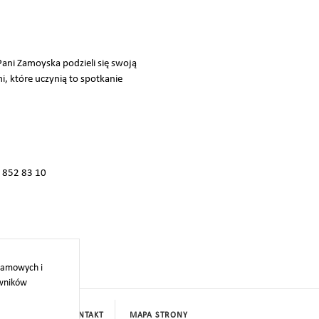
Pani Zamoyska podzieli się swoją
i, które uczynią to spotkanie
 852 83 10
ą.
klamowych i
owników
PROJEKTY
KONTAKT
MAPA STRONY