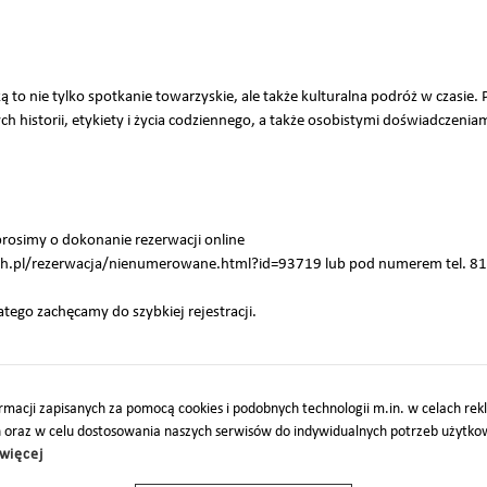
 to nie tylko spotkanie towarzyskie, ale także kulturalna podróż w czasie. 
 historii, etykiety i życia codziennego, a także osobistymi doświadczeniam
prosimy o dokonanie rezerwacji online
ch.pl/rezerwacja/nienumerowane.html?id=93719 lub pod numerem tel. 81
latego zachęcamy do szybkiej rejestracji.
Inkę Zamoyską siedzącą przy herbacie, imbryk oraz napis Herbatka z Hrabin
macji zapisanych za pomocą cookies i podobnych technologii m.in. w celach re
h oraz w celu dostosowania naszych serwisów do indywidualnych potrzeb użytk
więcej
O
PARTNERZY
PROJEKTY UE
DOTACJE
DOSTĘPNOŚĆ