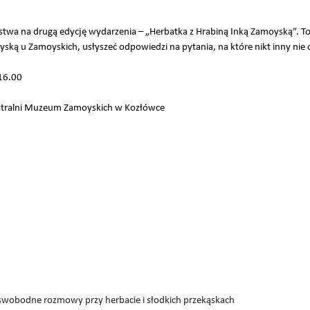
wa na drugą edycję wydarzenia – „Herbatka z Hrabiną Inką Zamoyską”. To
ską u Zamoyskich, usłyszeć odpowiedzi na pytania, na które nikt inny nie
 16.00
atralni Muzeum Zamoyskich w Kozłówce
swobodne rozmowy przy herbacie i słodkich przekąskach