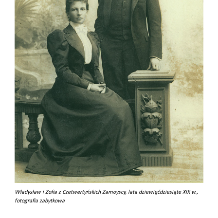
Władysław i Zofia z Czetwertyńskich Zamoyscy, lata dziewięćdziesiąte XIX w.,
fotografia zabytkowa