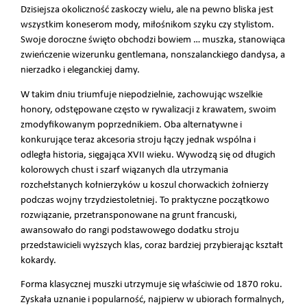
Dzisiejsza okoliczność zaskoczy wielu, ale na pewno bliska jest
wszystkim koneserom mody, miłośnikom szyku czy stylistom.
Swoje doroczne święto obchodzi bowiem … muszka, stanowiąca
zwieńczenie wizerunku gentlemana, nonszalanckiego dandysa, a
nierzadko i eleganckiej damy.
W takim dniu triumfuje niepodzielnie, zachowując wszelkie
honory, odstępowane często w rywalizacji z krawatem, swoim
zmodyfikowanym poprzednikiem. Oba alternatywne i
konkurujące teraz akcesoria stroju łączy jednak wspólna i
odległa historia, sięgająca XVII wieku. Wywodzą się od długich
kolorowych chust i szarf wiązanych dla utrzymania
rozchełstanych kołnierzyków u koszul chorwackich żołnierzy
podczas wojny trzydziestoletniej. To praktyczne początkowo
rozwiązanie, przetransponowane na grunt francuski,
awansowało do rangi podstawowego dodatku stroju
przedstawicieli wyższych klas, coraz bardziej przybierając kształt
kokardy.
Forma
klasycznej muszki
utrzymuje się właściwie od 1870 roku.
Zyskała uznanie i popularność, najpierw w ubiorach formalnych,