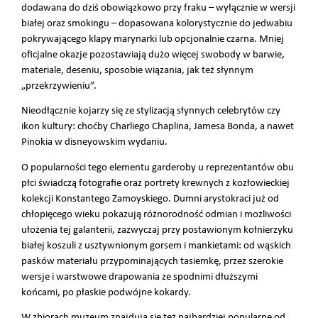
dodawana do dziś obowiązkowo przy fraku – wyłącznie w wersji
białej oraz smokingu – dopasowana kolorystycznie do jedwabiu
pokrywającego klapy marynarki lub opcjonalnie czarna. Mniej
oficjalne okazje pozostawiają dużo więcej swobody w barwie,
materiale, deseniu, sposobie wiązania, jak też słynnym
„przekrzywieniu”.
Nieodłącznie kojarzy się ze stylizacją słynnych celebrytów czy
ikon kultury: choćby Charliego Chaplina, Jamesa Bonda, a nawet
Pinokia w disneyowskim wydaniu.
O popularności tego elementu garderoby u reprezentantów obu
płci świadczą fotografie oraz portrety krewnych z kozłowieckiej
kolekcji Konstantego Zamoyskiego. Dumni arystokraci już od
chłopięcego wieku pokazują różnorodność odmian i możliwości
ułożenia tej galanterii, zazwyczaj przy postawionym kołnierzyku
białej koszuli z usztywnionym gorsem i mankietami: od wąskich
pasków materiału przypominających tasiemkę, przez szerokie
wersje i warstwowe drapowania ze spodnimi dłuższymi
końcami, po płaskie podwójne kokardy.
W zbiorach muzeum znajdują się też najbardziej popularne od