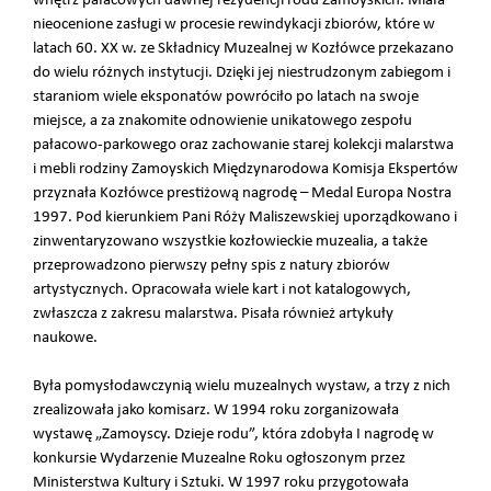
wnętrz pałacowych dawnej rezydencji rodu Zamoyskich. Miała
nieocenione zasługi w procesie rewindykacji zbiorów, które w
latach 60. XX w. ze Składnicy Muzealnej w Kozłówce przekazano
do wielu różnych instytucji. Dzięki jej niestrudzonym zabiegom i
staraniom wiele eksponatów powróciło po latach na swoje
miejsce, a za znakomite odnowienie unikatowego zespołu
pałacowo-parkowego oraz zachowanie starej kolekcji malarstwa
i mebli rodziny Zamoyskich Międzynarodowa Komisja Ekspertów
przyznała Kozłówce prestiżową nagrodę – Medal Europa Nostra
1997. Pod kierunkiem Pani Róży Maliszewskiej uporządkowano i
zinwentaryzowano wszystkie kozłowieckie muzealia, a także
przeprowadzono pierwszy pełny spis z natury zbiorów
artystycznych. Opracowała wiele kart i not katalogowych,
zwłaszcza z zakresu malarstwa. Pisała również artykuły
naukowe.
Była pomysłodawczynią wielu muzealnych wystaw, a trzy z nich
zrealizowała jako komisarz. W 1994 roku zorganizowała
wystawę „Zamoyscy. Dzieje rodu”, która zdobyła I nagrodę w
konkursie Wydarzenie Muzealne Roku ogłoszonym przez
Ministerstwa Kultury i Sztuki. W 1997 roku przygotowała