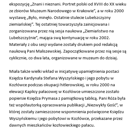
ekspozycję „Znani i nieznani. Portret polski od XVIII do XX wieku
ze zbiorów Muzeum Narodowego w Krakowie”, a w roku 2000
wystawę „Było, minęło. Ostatnie stulecie Lubelszczyzny
ziemiańskiej”. Tej ostatniej towarzyszyła zainicjowana i
zorganizowana przez nią sesja naukowa „Ziemiaństwo na
Lubelszczyźnie”, mająca swą kontynuację w roku 2002.
Materiały z obu sesji wydane zostały drukiem pod redakcją
naukową Pani Maliszewskiej. Zapoczątkowane przez nią sesje są
cyklicznie, co dwa lata, organizowane w muzeum do dzisiaj.
Miała także wielki wkład w inicjatywę upamiętnienia postaci
Księdza Kardynała Stefana Wyszyńskiego i jego pobytu w
Kozłówce podczas okupacji hitlerowskiej, w roku 2000 na
elewacji Kaplicy pałacowej w Kozłówce umieszczone zostało
popiersie Księdza Prymasa z pamiątkową tablicą. Pani Róża była
też współautorką opracowania publikacji „Niezwykły Gość”, w
której zostały zamieszczone wspomnienia poświęcone Księdzu
Wyszyńskiemu i jego pobytowi w Kozłówce, przekazane przez
dawnych mieszkańców kozłowieckiego pałacu.