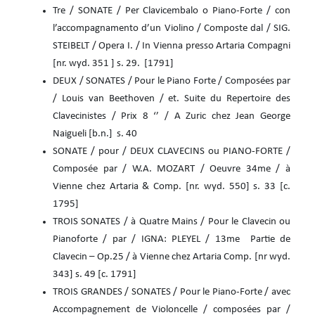
Tre / SONATE / Per Clavicembalo o Piano-Forte / con
l’accompagnamento d’un Violino / Composte dal / SIG.
STEIBELT / Opera I. / In Vienna presso Artaria Compagni
[nr. wyd. 351 ] s. 29. [1791]
DEUX / SONATES / Pour le Piano Forte / Composées par
/ Louis van Beethoven / et. Suite du Repertoire des
Clavecinistes / Prix 8 ‘’ / A Zuric chez Jean George
Naigueli [b.n.] s. 40
SONATE / pour / DEUX CLAVECINS ou PIANO-FORTE /
Composée par / W.A. MOZART / Oeuvre 34me / à
Vienne chez Artaria & Comp. [nr. wyd. 550] s. 33 [c.
1795]
TROIS SONATES / à Quatre Mains / Pour le Clavecin ou
Pianoforte / par / IGNA: PLEYEL / 13me Partie de
Clavecin – Op.25 / à Vienne chez Artaria Comp. [nr wyd.
343] s. 49 [c. 1791]
TROIS GRANDES / SONATES / Pour le Piano-Forte / avec
Accompagnement de Violoncelle / composées par /