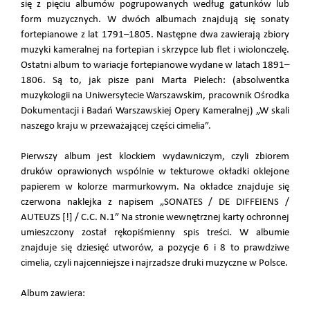
się z pięciu albumów pogrupowanych według gatunków lub
form muzycznych. W dwóch albumach znajdują się sonaty
fortepianowe z lat 1791–1805. Następne dwa zawierają zbiory
muzyki kameralnej na fortepian i skrzypce lub flet i wiolonczelę.
Ostatni album to wariacje fortepianowe wydane w latach 1891–
1806. Są to, jak pisze pani Marta Pielech: (absolwentka
muzykologii na Uniwersytecie Warszawskim, pracownik Ośrodka
Dokumentacji i Badań Warszawskiej Opery Kameralnej) „W skali
naszego kraju w przeważającej części cimelia”.
Pierwszy album jest klockiem wydawniczym, czyli zbiorem
druków oprawionych wspólnie w tekturowe okładki oklejone
papierem w kolorze marmurkowym. Na okładce znajduje się
czerwona naklejka z napisem „SONATES / DE DIFFEIENS /
AUTEUZS [!] / C.C. N.1” Na stronie wewnętrznej karty ochronnej
umieszczony został rękopiśmienny spis treści. W albumie
znajduje się dziesięć utworów, a pozycje 6 i 8 to prawdziwe
cimelia, czyli najcenniejsze i najrzadsze druki muzyczne w Polsce.
Album zawiera: