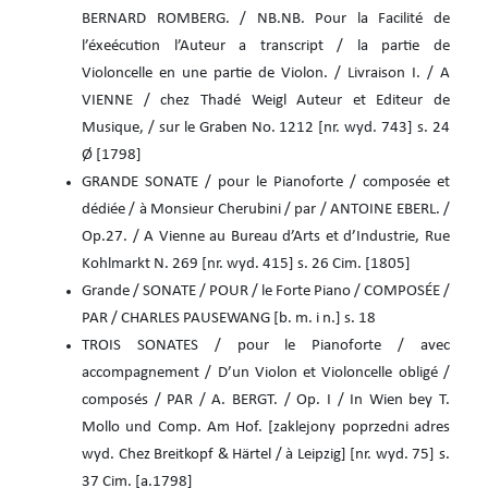
BERNARD ROMBERG. / NB.NB. Pour la Facilité de
l’éxeécution l’Auteur a transcript / la partie de
Violoncelle en une partie de Violon. / Livraison I. / A
VIENNE / chez Thadé Weigl Auteur et Editeur de
Musique, / sur le Graben No. 1212 [nr. wyd. 743] s. 24
Ø [1798]
GRANDE SONATE / pour le Pianoforte / composée et
dédiée / à Monsieur Cherubini / par / ANTOINE EBERL. /
Op.27. / A Vienne au Bureau d’Arts et d’Industrie, Rue
Kohlmarkt N. 269 [nr. wyd. 415] s. 26 Cim. [1805]
Grande / SONATE / POUR / le Forte Piano / COMPOSÉE /
PAR / CHARLES PAUSEWANG [b. m. i n.] s. 18
TROIS SONATES / pour le Pianoforte / avec
accompagnement / D’un Violon et Violoncelle obligé /
composés / PAR / A. BERGT. / Op. I / In Wien bey T.
Mollo und Comp. Am Hof. [zaklejony poprzedni adres
wyd. Chez Breitkopf & Härtel / à Leipzig] [nr. wyd. 75] s.
37 Cim. [a.1798]