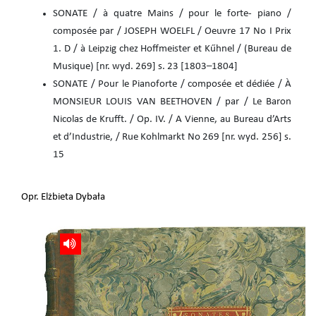
SONATE / à quatre Mains / pour le forte- piano /
composée par / JOSEPH WOELFL / Oeuvre 17 No I Prix
1. D / à Leipzig chez Hoffmeister et Kűhnel / (Bureau de
Musique) [nr. wyd. 269] s. 23 [1803–1804]
SONATE / Pour le Pianoforte / composée et dédiée / À
MONSIEUR LOUIS VAN BEETHOVEN / par / Le Baron
Nicolas de Krufft. / Op. IV. / A Vienne, au Bureau d’Arts
et d’Industrie, / Rue Kohlmarkt No 269 [nr. wyd. 256] s.
15
Opr. Elżbieta Dybała