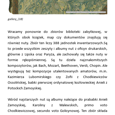
gallery_(18)
Wracamy ponownie do zbiorów biblioteki zabytkowej, w
których obok książek, map czy dokumentów znajdują się
również nuty. Zbiór ten liczy 388 jednostek inwentarzowych.Są
to przede wszystkim zeszyty i albumy nut z oficyn drukarskich,
głównie z Lipska oraz Paryża, ale zachowały się także nuty w
formie rękopiśmiennej. Są tu dzieła najznakomitszych
kompozytorów, jak Bach, Mozart, Beethoven, Verdi, Chopin. Ale
występują też kompozycje utalentowanych amatorów, m.in.
Kazimierza Lubomirskiego czy Zofii z Chodkiewiczów
Ossolińskiej, babki pierwszej ordynatowej kozłowieckiej Anieli z
Potockich Zamoyskiej.
Wśród najstarszych nut są albumy należące do prababki Anieli
Zamoyskiej, Karoliny z Walewskich, primo voto
Chodkiewiczowej, secundo voto Golicynowej. Ten zbiór składa