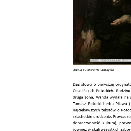
Aniela z Potockich Zamoyska
Dziś słowo o pierwszej ordynat
Ossolińskich Potockich. Rodzina
druga żona, Wanda wydała na św
Tomasz Potocki herbu Pilawa (1
najciekawszych tekstów o Potock
szlacheckie urodzenie. Prowadzon
dobroczynność, kultura), pozwol
również w skali wszystkich zab