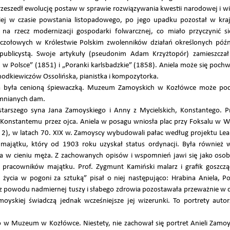
zeszedł ewolucję postaw w sprawie rozwiązywania kwestii narodowej i wizji
kiej w czasie powstania listopadowego, po jego upadku pozostał w kraj
ia na rzecz modernizacji gospodarki folwarcznej, co miało przyczynić 
 czołowych w Królestwie Polskim zwolenników działań określonych późn
ublicystą. Swoje artykuły (pseudonim Adam Krzyżtopór) zamieszczał
 w Polsce” (1851) i „Poranki karlsbadzkie” (1858). Aniela może się poch
 Chodkiewiczów Ossolińska, pianistka i kompozytorka.
a była cenioną śpiewaczką. Muzeum Zamoyskich w Kozłówce może pochw
mnianych dam.
starszego syna Jana Zamoyskiego i Anny z Mycielskich, Konstantego.
onstantemu przez ojca. Aniela w posagu wniosła plac przy Foksalu w Wa
sal 2), w latach 70. XIX w. Zamoyscy wybudowali pałac według projektu Le
jątku, który od 1903 roku uzyskał status ordynacji. Była również wł
ła w cieniu męża. Z zachowanych opisów i wspomnień jawi się jako osoba
ę i pracowników majątku. Prof. Zygmunt Kamiński malarz i grafik goszc
 życia w pogoni za sztuką” pisał o niej następująco: Hrabina Aniela, P
, z powodu nadmiernej tuszy i słabego zdrowia pozostawała przeważnie w 
amoyskiej świadczą jednak wcześniejsze jej wizerunki. To portrety auto
o w Muzeum w Kozłówce. Niestety, nie zachował się portret Anieli Zam