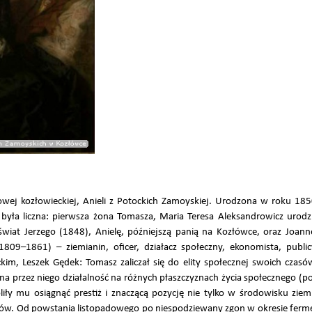
owej kozłowieckiej, Anieli z Potockich Zamoyskiej. Urodzona w roku 18
 była liczna: pierwsza żona Tomasza, Maria Teresa Aleksandrowicz urod
iat Jerzego (1848), Anielę, późniejszą panią na Kozłówce, oraz Joannę
809–1861) – ziemianin, oficer, działacz społeczny, ekonomista, public
im, Leszek Gędek: Tomasz zaliczał się do elity społecznej swoich czasó
a przez niego działalność na różnych płaszczyznach życia społecznego (po
iły mu osiągnąć prestiż i znaczącą pozycję nie tylko w środowisku ziem
orów. Od powstania listopadowego po niespodziewany zgon w okresie fe