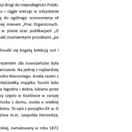
 drogi do niepodległości Polski.
u i ciągle wierząc w odzyskanie
się do ogólnego wzmocnienia sił
iej mianem „Prac Organicznych.
 w prasie oraz publikacjach „O
walić znamienitymi przodkami „po
alić się bogatą kolekcją nut i
 Prezentem dla nowożeńców była
rszawie. Na jednej z najbardziej
andro Marconiego. Aniela razem z
aścicielką majątku Turośń koło
 łagodna i dobra, lubiana przez
zący często w Kozłówce w swojej
otocka z domu, osoba o wielkiej
domu. To opis z początku XX w. O
rstwa m.in. Leopolda Horowitza,
oyskiej, namalowany w roku 1872