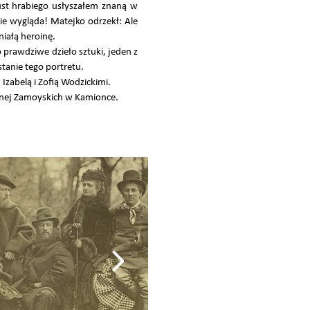
st hrabiego usłyszałem znaną w
nie wygląda! Matejko odrzekł: Ale
niałą heroinę.
prawdziwe dzieło sztuki, jeden z
tanie tego portretu.
zabelą i Zofią Wodzickimi.
rnej Zamoyskich w Kamionce.