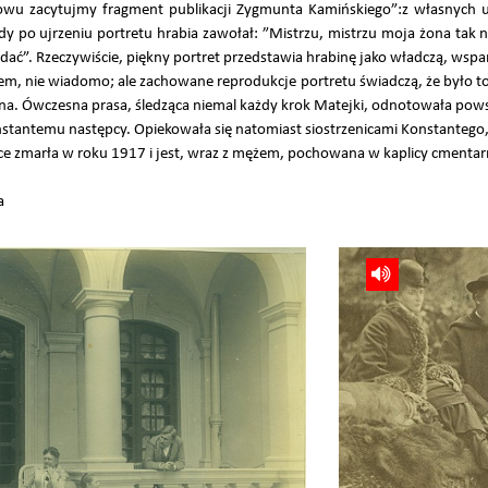
owu zacytujmy fragment publikacji Zygmunta Kamińskiego”:z własnych u
dy po ujrzeniu portretu hrabia zawołał: ”Mistrzu, mistrzu moja żona tak 
dać”. Rzeczywiście, piękny portret przedstawia hrabinę jako władczą, wspa
m, nie wiadomo; ale zachowane reprodukcje portretu świadczą, że było to 
ana. Ówczesna prasa, śledząca niemal każdy krok Matejki, odnotowała pows
stantemu następcy. Opiekowała się natomiast siostrzenicami Konstantego, I
e zmarła w roku 1917 i jest, wraz z mężem, pochowana w kaplicy cmenta
a