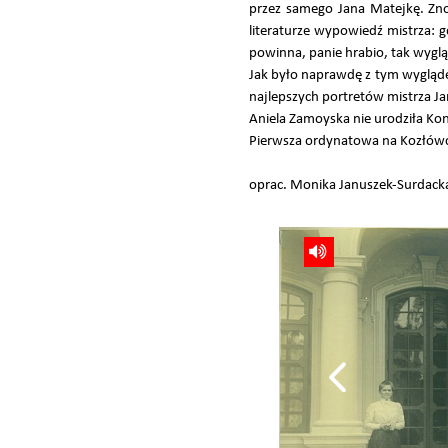
przez samego Jana Matejkę. Zn
literaturze wypowiedź mistrza: g
powinna, panie hrabio, tak wyglą
Jak było naprawdę z tym wygląde
najlepszych portretów mistrza J
Aniela Zamoyska nie urodziła Kon
Pierwsza ordynatowa na Kozłówc
oprac. Monika Januszek-Surdack