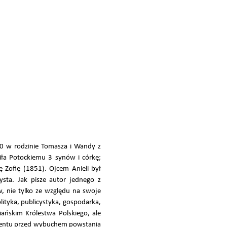
50 w rodzinie Tomasza i Wandy z
ziła Potockiemu 3 synów i córkę;
 Zofię (1851). Ojcem Anieli był
ysta. Jak pisze autor jednego z
w, nie tylko ze względu na swoje
lityka, publicystyka, gospodarka,
iańskim Królestwa Polskiego, ale
rmentu przed wybuchem powstania