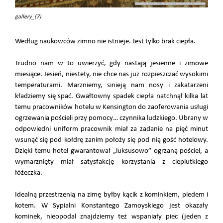
gallery_(7)
Według naukowców zimno nie istnieje. Jest tylko brak ciepła.
Trudno nam w to uwierzyć, gdy nastają jesienne i zimowe
miesiące. Jesień, niestety, nie chce nas już rozpieszczać wysokimi
temperaturami. Marzniemy, sinieją nam nosy i zakatarzeni
kładziemy się spać. Gwałtowny spadek ciepła natchnął kilka lat
temu pracowników hotelu w Kensington do zaoferowania usługi
ogrzewania pościeli przy pomocy… czynnika ludzkiego. Ubrany w
odpowiedni uniform pracownik miał za zadanie na pięć minut
wsunąć się pod kołdrę zanim położy się pod nią gość hotelowy.
Dzięki temu hotel gwarantował „luksusowo” ogrzaną pościel, a
wymarznięty miał satysfakcję korzystania z cieplutkiego
łóżeczka.
Idealną przestrzenią na zimę byłby kącik z kominkiem, pledem i
kotem. W Sypialni Konstantego Zamoyskiego jest okazały
kominek, nieopodal znajdziemy też wspaniały piec (jeden z