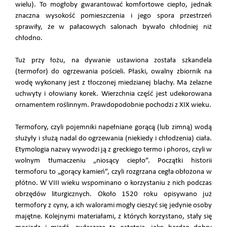
wielu). To mogłoby gwarantować komfortowe ciepło, jednak
znaczna wysokość pomieszczenia i jego spora przestrzeń
sprawiły, że w pałacowych salonach bywało chłodniej niż
chłodno.
Tuż przy łożu, na dywanie ustawiona została szkandela
(termofor) do ogrzewania pościeli. Płaski, owalny zbiornik na
wodę wykonany jest z tłoczonej miedzianej blachy. Ma żelazne
uchwyty i ołowiany korek. Wierzchnia część jest udekorowana
ornamentem roślinnym. Prawdopodobnie pochodzi z XIX wieku.
Termofory, czyli pojemniki napełniane gorącą (lub zimną) wodą
służyły i służą nadal do ogrzewania (niekiedy i chłodzenia) ciała.
Etymologia nazwy wywodzi ją z greckiego termo i phoros, czyli w
wolnym tłumaczeniu „niosący ciepło”. Początki historii
termoforu to „gorący kamień”, czyli rozgrzana cegła obłożona w
płótno. W VIII wieku wspominano o korzystaniu z nich podczas
obrzędów liturgicznych. Około 1520 roku opisywano już
termofory z cyny, a ich walorami mogły cieszyć się jedynie osoby
majętne. Kolejnymi materiałami, z których korzystano, stały się