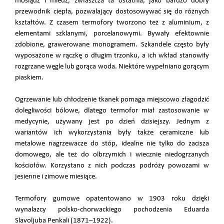
mosiądz i miedź, zwłaszcza ta ostatnia, jako bardzo dobry
przewodnik ciepła, pozwalający dostosowywać się do różnych
kształtów. Z czasem termofory tworzono też z aluminium, z
elementami szklanymi, porcelanowymi. Bywały efektownie
zdobione, grawerowane monogramem. Szkandele często były
wyposażone w rączkę o długim trzonku, a ich wkład stanowiły
rozgrzane węgle lub gorąca woda. Niektóre wypełniano gorącym
piaskiem.
Ogrzewanie lub chłodzenie tkanek pomaga miejscowo złagodzić
dolegliwości bólowe, dlatego termofor miał zastosowanie w
medycynie, używany jest po dzień dzisiejszy. Jednym z
wariantów ich wykorzystania były także ceramiczne lub
metalowe nagrzewacze do stóp, idealne nie tylko do zacisza
domowego, ale też do olbrzymich i wiecznie niedogrzanych
kościołów. Korzystano z nich podczas podróży powozami w
jesienne i zimowe miesiące.
Termofory gumowe opatentowano w 1903 roku dzięki
wynalazcy polsko-chorwackiego pochodzenia Eduarda
Slavoljuba Penkali (1871–1922).