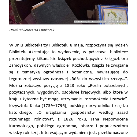
Dzień Bibliotekarza i Bibliotek
W Dniu Bibliotekarzy i Bibliotek, 8 maja, rozpoczyna się Tydzień
Bibliotek. Akcentując to wydarzenie, w pałacowej bibliotece
prezentujemy kilkanaście książek pochodzących z księgozbioru
Zamoyskich, dawnych właścicieli Kozłówki. Książki te związane
są z tematyką ogrodniczą i botaniczną, nawiązującą do
tegorocznej wystawy czasowej „Róża do wszystkich rzeczy…”.
Można zobaczyć pozycję z 1823 roku „Roślin potrzebnych,
pożytecznych, wygodnych, osobliwie krajowych, albo które w
kraju użyteczne być mogą, utrzymanie, rozmnożenie i zażycie”,
Krzysztofa Kluka (1739–1796), polskiego przyrodnika i księdza
katolickiego, „O urządzaniu gospodarstw według zasad
rozumnego rolnictwa”, z 1826 roku, Jana Nepomucena
Kurowskiego, polskiego agronoma, pisarza i popularyzatora
wiedzy rolniczej. Interesującym wydaniem jest, przetłumaczone