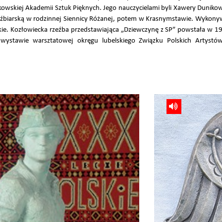
kowskiej Akademii Sztuk Pięknych. Jego nauczycielami byli Xawery Dunikow
eźbiarską w rodzinnej Siennicy Różanej, potem w Krasnymstawie. Wykony
kie. Kozłowiecka rzeźba przedstawiająca „Dziewczynę z SP” powstała w 19
wystawie warsztatowej okręgu lubelskiego Związku Polskich Artyst