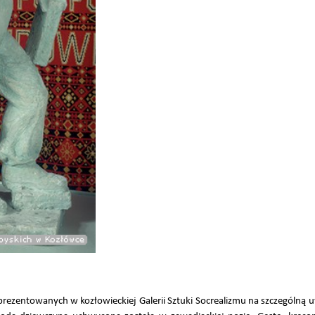
rezentowanych w kozłowieckiej Galerii Sztuki Socrealizmu na szczególną 