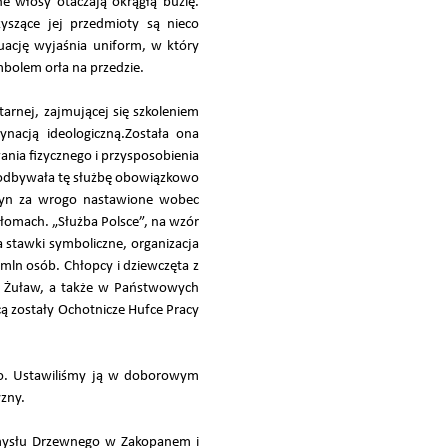
e włosy otaczają okrągłą buzię.
zyszące jej przedmioty są nieco
tuację wyjaśnia uniform, w który
mbolem orła na przedzie.
tarnej, zajmującej się szkoleniem
acją ideologiczną.Została ona
a fizycznego i przysposobienia
a odbywała tę służbę obowiązkowo
zyn za wrogo nastawione wobec
ołomach. „Służba Polsce”, na wzór
 stawki symboliczne, organizacja
mln osób. Chłopcy i dziewczęta z
u Żuław, a także w Państwowych
cą zostały Ochotnicze Hufce Pracy
ego. Ustawiliśmy ją w doborowym
zny.
emysłu Drzewnego w Zakopanem i