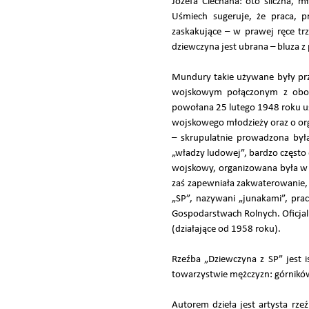
Józefa Ciechana: oto śliczna, 
Uśmiech sugeruje, że praca, pr
zaskakujące – w prawej ręce trz
dziewczyna jest ubrana – bluza z
Mundury takie używane były przez
wojskowym połączonym z obowi
powołana 25 lutego 1948 roku 
wojskowego młodzieży oraz o org
– skrupulatnie prowadzona by
„władzy ludowej”, bardzo często 
wojskowy, organizowana była w d
zaś zapewniała zakwaterowanie, 
„SP”, nazywani „junakami”, pr
Gospodarstwach Rolnych. Oficjaln
(działające od 1958 roku).
Rzeźba „Dziewczyna z SP” jest 
towarzystwie mężczyzn: górników
Autorem dzieła jest artysta r