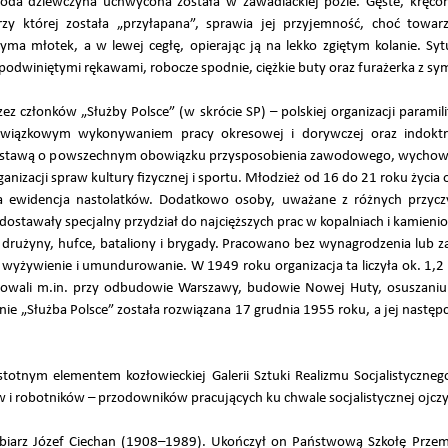
młoda dziewczyna uchwycona została w zawadiackiej pozie. Gęste, kręcon
zy której została „przyłapana”, sprawia jej przyjemność, choć towar
yma młotek, a w lewej cegłę, opierając ją na lekko zgiętym kolanie. Sy
 podwiniętymi rękawami, robocze spodnie, ciężkie buty oraz furażerka z sy
 członków „Służby Polsce” (w skrócie SP) – polskiej organizacji paramili
ązkowym wykonywaniem pracy okresowej i dorywczej oraz indoktryn
ustawą o powszechnym obowiązku przysposobienia zawodowego, wychowani
anizacji spraw kultury fizycznej i sportu. Młodzież od 16 do 21 roku życi
ła ewidencja nastolatków. Dodatkowo osoby, uważane z różnych przyc
dostawały specjalny przydział do najcięższych prac w kopalniach i kamieni
rużyny, hufce, bataliony i brygady. Pracowano bez wynagrodzenia lub za
wyżywienie i umundurowanie. W 1949 roku organizacja ta liczyła ok. 1,2 
acowali m.in. przy odbudowie Warszawy, budowie Nowej Huty, osuszani
ie „Służba Polsce” została rozwiązana 17 grudnia 1955 roku, a jej następ
istotnym elementem kozłowieckiej Galerii Sztuki Realizmu Socjalistyczn
 i robotników – przodowników pracujących ku chwale socjalistycznej ojczy
zeźbiarz Józef Ciechan (1908–1989). Ukończył on Państwową Szkołę Prz