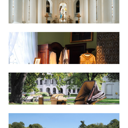
Kaplica
Ksiądz Stefan Wyszyński w
Kozłówce 1940–1941
Powozownia
Park