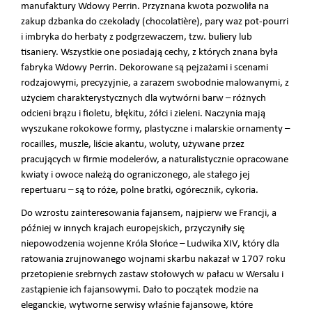
manufaktury Wdowy Perrin. Przyznana kwota pozwoliła na
zakup dzbanka do czekolady (chocolatière), pary waz pot-pourri
i imbryka do herbaty z podgrzewaczem, tzw. buliery lub
tisaniery. Wszystkie one posiadają cechy, z których znana była
fabryka Wdowy Perrin. Dekorowane są pejzażami i scenami
rodzajowymi, precyzyjnie, a zarazem swobodnie malowanymi, z
użyciem charakterystycznych dla wytwórni barw – różnych
odcieni brązu i fioletu, błękitu, żółci i zieleni. Naczynia mają
wyszukane rokokowe formy, plastyczne i malarskie ornamenty –
rocailles, muszle, liście akantu, woluty, używane przez
pracujących w firmie modelerów, a naturalistycznie opracowane
kwiaty i owoce należą do ograniczonego, ale stałego jej
repertuaru – są to róże, polne bratki, ogórecznik, cykoria.
Do wzrostu zainteresowania fajansem, najpierw we Francji, a
później w innych krajach europejskich, przyczyniły się
niepowodzenia wojenne Króla Słońce – Ludwika XIV, który dla
ratowania zrujnowanego wojnami skarbu nakazał w 1707 roku
przetopienie srebrnych zastaw stołowych w pałacu w Wersalu i
zastąpienie ich fajansowymi. Dało to początek modzie na
eleganckie, wytworne serwisy właśnie fajansowe, które