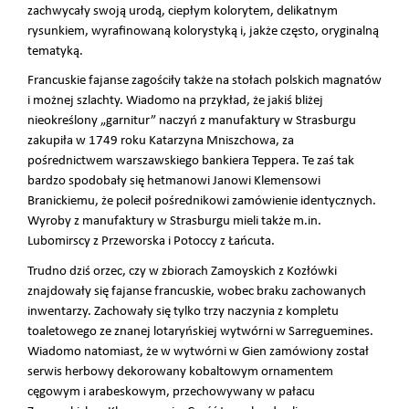
zachwycały swoją urodą, ciepłym kolorytem, delikatnym
rysunkiem, wyrafinowaną kolorystyką i, jakże często, oryginalną
tematyką.
Francuskie fajanse zagościły także na stołach polskich magnatów
i możnej szlachty. Wiadomo na przykład, że jakiś bliżej
nieokreślony „garnitur” naczyń z manufaktury w Strasburgu
zakupiła w 1749 roku Katarzyna Mniszchowa, za
pośrednictwem warszawskiego bankiera Teppera. Te zaś tak
bardzo spodobały się hetmanowi Janowi Klemensowi
Branickiemu, że polecił pośrednikowi zamówienie identycznych.
Wyroby z manufaktury w Strasburgu mieli także m.in.
Lubomirscy z Przeworska i Potoccy z Łańcuta.
Trudno dziś orzec, czy w zbiorach Zamoyskich z Kozłówki
znajdowały się fajanse francuskie, wobec braku zachowanych
inwentarzy. Zachowały się tylko trzy naczynia z kompletu
toaletowego ze znanej lotaryńskiej wytwórni w Sarreguemines.
Wiadomo natomiast, że w wytwórni w Gien zamówiony został
serwis herbowy dekorowany kobaltowym ornamentem
cęgowym i arabeskowym, przechowywany w pałacu