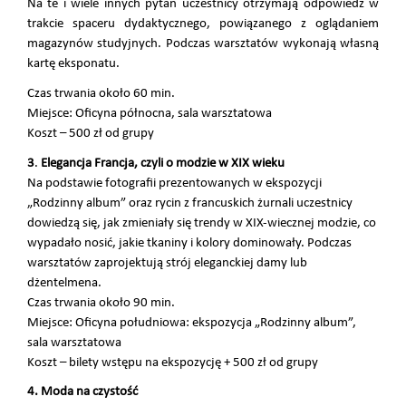
Na te i wiele innych pytań uczestnicy otrzymają odpowiedź w
trakcie spaceru dydaktycznego, powiązanego z oglądaniem
magazynów studyjnych. Podczas warsztatów wykonają własną
kartę eksponatu.
Czas trwania około 60 min.
Miejsce: Oficyna północna, sala warsztatowa
Koszt – 500 zł od grupy
3
.
Elegancja Francja, czyli o modzie w XIX wieku
Na podstawie fotografii prezentowanych w ekspozycji
„Rodzinny album” oraz rycin z francuskich żurnali uczestnicy
dowiedzą się, jak zmieniały się trendy w XIX-wiecznej modzie, co
wypadało nosić, jakie tkaniny i kolory dominowały. Podczas
warsztatów zaprojektują strój eleganckiej damy lub
dżentelmena.
Czas trwania około 90 min.
Miejsce: Oficyna południowa: ekspozycja „Rodzinny album”,
sala warsztatowa
Koszt – bilety wstępu na ekspozycję + 500 zł od grupy
4. Moda na czystość