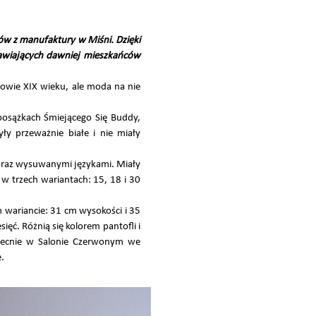
ów z manufaktury w Miśni. Dzięki
bawiających dawniej mieszkańców
łowie XIX wieku, ale moda na nie
posążkach Śmiejącego Się Buddy,
yły przeważnie białe i nie miały
 oraz wysuwanymi językami. Miały
 w trzech wariantach: 15, 18 i 30
m wariancie: 31 cm wysokości i 35
ęć. Różnią się kolorem pantofli i
obecnie w Salonie Czerwonym we
.