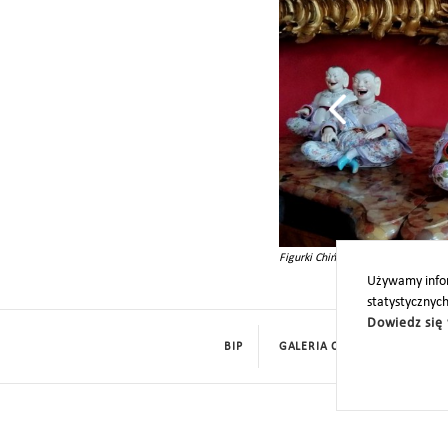
Figurki Chińczyków wróciły na sal
Używamy infor
statystycznyc
Dowiedz się 
BIP
GALERIA CYFROWA
ROD