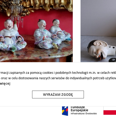
ony
Figurki Chińczyków wróciły 
macji zapisanych za pomocą cookies i podobnych technologii m.in. w celach re
h oraz w celu dostosowania naszych serwisów do indywidualnych potrzeb użytk
więcej
O
PARTNERZY
PROJEKTY UE
DOTACJE
DOSTĘPNOŚĆ
WYRAŻAM ZGODĘ