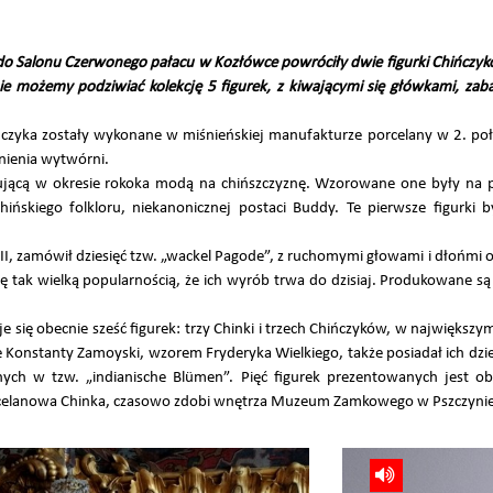
 do Salonu Czerwonego pałacu w Kozłówce powróciły dwie figurki Chińczyk
e możemy podziwiać kolekcję 5 figurek, z kiwającymi się główkami, za
ińczyka zostały wykonane w miśnieńskiej manufakturze porcelany w 2. po
tnienia wytwórni.
nującą w okresie rokoka modą na chińszczyznę. Wzorowane one były na 
ińskiego folkloru, niekanonicznej postaci Buddy. Te pierwsze figurki b
 II, zamówił dziesięć tzw. „wackel Pagode”, z ruchomymi głowami i dłońmi
ię tak wielką popularnością, że ich wyrób trwa do dzisiaj. Produkowane są
e się obecnie sześć figurek: trzy Chinki i trzech Chińczyków, w największy
 Konstanty Zamoyski, wzorem Fryderyka Wielkiego, także posiadał ich dziesi
nych w tzw. „indianische Blümen”. Pięć figurek prezentowanych jest 
orcelanowa Chinka, czasowo zdobi wnętrza Muzeum Zamkowego w Pszczynie