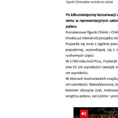
Figurki Chińczyków wróciły na salony
Po kilkumiesięcznej konserwacji
temu w reprezentacyjnym saloni
pałacu.
Porcelanowe figurki Chinki i Ch
trwała już niemal od początku is
Pojawiła się wraz z ogólnie pa
popularnej, wywodzącej się z ch
ruchomych części.
W 1760 roku król Prus, Fryderyk
one 31 cm wysokości i cieszyły s
cm wysokości.
W zbiorach kozłowieckich znajduj
cm szerokości. Niewykluczone, że
kolorem obszycia szat, malowa
wnętrzu pałacu, zaś szósta – p