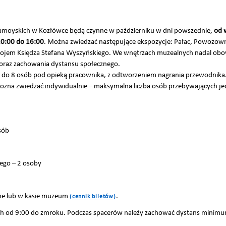
moyskich w Kozłówce będą czynne w październiku w dni powszednie,
od 
 10:00 do 16:00
. Można zwiedzać następujące ekspozycje: Pałac, Powozowni
okojem Księdza Stefana Wyszyńskiego. We wnętrzach muzealnych nadal obo
t oraz zachowania dystansu społecznego.
 do 8 osób pod opieką pracownika, z odtworzeniem nagrania przewodnika.
można zwiedzać indywidualnie – maksymalna liczba osób przebywających j
sób
ego – 2 osoby
ine lub w kasie muzeum
.
(cennik biletów)
ych od 9:00 do zmroku. Podczas spacerów należy zachować dystans minimu