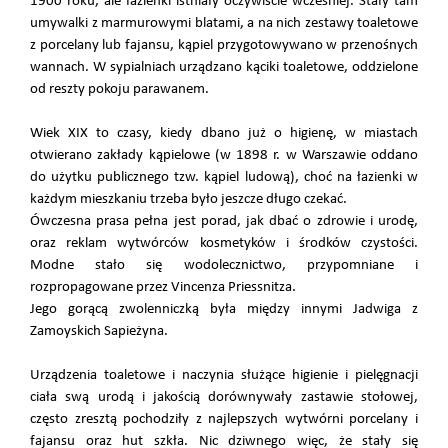
1900 roku, ale łazienki istniały oczywiście wcześniej. Stały tam
umywalki z marmurowymi blatami, a na nich zestawy toaletowe
z porcelany lub fajansu, kąpiel przygotowywano w przenośnych
wannach. W sypialniach urządzano kąciki toaletowe, oddzielone
od reszty pokoju parawanem.
Wiek XIX to czasy, kiedy dbano już o higienę, w miastach
otwierano zakłady kąpielowe (w 1898 r. w Warszawie oddano
do użytku publicznego tzw. kąpiel ludową), choć na łazienki w
każdym mieszkaniu trzeba było jeszcze długo czekać.
Ówczesna prasa pełna jest porad, jak dbać o zdrowie i urodę,
oraz reklam wytwórców kosmetyków i środków czystości.
Modne stało się wodolecznictwo, przypomniane i
rozpropagowane przez Vincenza Priessnitza.
Jego gorącą zwolenniczką była między innymi Jadwiga z
Zamoyskich Sapieżyna.
Urządzenia toaletowe i naczynia służące higienie i pielęgnacji
ciała swą urodą i jakością dorównywały zastawie stołowej,
często zresztą pochodziły z najlepszych wytwórni porcelany i
fajansu oraz hut szkła. Nic dziwnego więc, że stały się