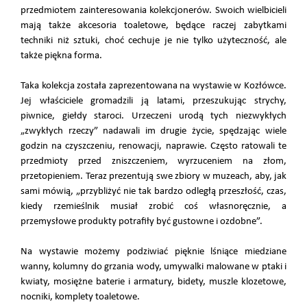
przedmiotem zainteresowania kolekcjonerów. Swoich wielbicieli
mają także akcesoria toaletowe, będące raczej zabytkami
techniki niż sztuki, choć cechuje je nie tylko użyteczność, ale
także piękna forma.
Taka kolekcja została zaprezentowana na wystawie w Kozłówce.
Jej właściciele gromadzili ją latami, przeszukując strychy,
piwnice, giełdy staroci. Urzeczeni urodą tych niezwykłych
„zwykłych rzeczy” nadawali im drugie życie, spędzając wiele
godzin na czyszczeniu, renowacji, naprawie. Często ratowali te
przedmioty przed zniszczeniem, wyrzuceniem na złom,
przetopieniem. Teraz prezentują swe zbiory w muzeach, aby, jak
sami mówią, „przybliżyć nie tak bardzo odległą przeszłość, czas,
kiedy rzemieślnik musiał zrobić coś własnoręcznie, a
przemysłowe produkty potrafiły być gustowne i ozdobne”.
Na wystawie możemy podziwiać pięknie lśniące miedziane
wanny, kolumny do grzania wody, umywalki malowane w ptaki i
kwiaty, mosiężne baterie i armatury, bidety, muszle klozetowe,
nocniki, komplety toaletowe.