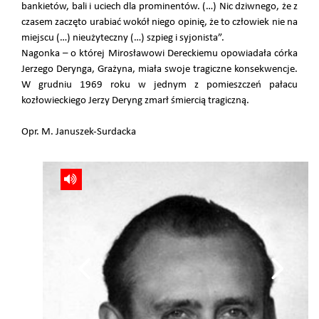
bankietów, bali i uciech dla prominentów. (…) Nic dziwnego, że z
czasem zaczęto urabiać wokół niego opinię, że to człowiek nie na
miejscu (…) nieużyteczny (…) szpieg i syjonista”.
Nagonka – o której Mirosławowi Dereckiemu opowiadała córka
Jerzego Derynga, Grażyna, miała swoje tragiczne konsekwencje.
W grudniu 1969 roku w jednym z pomieszczeń pałacu
kozłowieckiego Jerzy Deryng zmarł śmiercią tragiczną.
Opr. M. Januszek-Surdacka