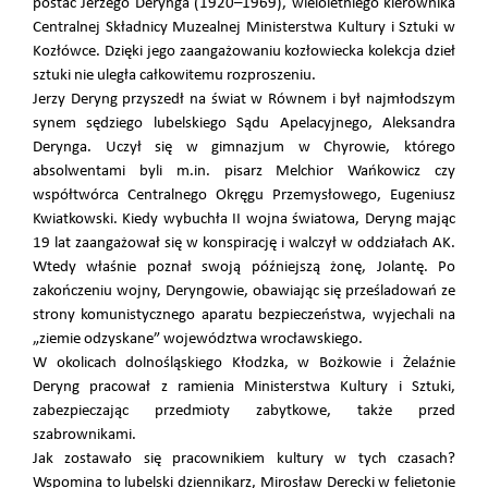
postać Jerzego Derynga (1920–1969), wieloletniego kierownika
Centralnej Składnicy Muzealnej Ministerstwa Kultury i Sztuki w
Kozłówce. Dzięki jego zaangażowaniu kozłowiecka kolekcja dzieł
sztuki nie uległa całkowitemu rozproszeniu.
Jerzy Deryng przyszedł na świat w Równem i był najmłodszym
synem sędziego lubelskiego Sądu Apelacyjnego, Aleksandra
Derynga. Uczył się w gimnazjum w Chyrowie, którego
absolwentami byli m.in. pisarz Melchior Wańkowicz czy
współtwórca Centralnego Okręgu Przemysłowego, Eugeniusz
Kwiatkowski. Kiedy wybuchła II wojna światowa, Deryng mając
19 lat zaangażował się w konspirację i walczył w oddziałach AK.
Wtedy właśnie poznał swoją późniejszą żonę, Jolantę. Po
zakończeniu wojny, Deryngowie, obawiając się prześladowań ze
strony komunistycznego aparatu bezpieczeństwa, wyjechali na
„ziemie odzyskane” województwa wrocławskiego.
W okolicach dolnośląskiego Kłodzka, w Bożkowie i Żelaźnie
Deryng pracował z ramienia Ministerstwa Kultury i Sztuki,
zabezpieczając przedmioty zabytkowe, także przed
szabrownikami.
Jak zostawało się pracownikiem kultury w tych czasach?
Wspomina to lubelski dziennikarz, Mirosław Derecki w felietonie