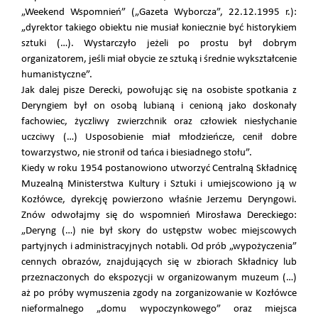
„Weekend Wspomnień” („Gazeta Wyborcza”, 22.12.1995 r.):
„dyrektor takiego obiektu nie musiał koniecznie być historykiem
sztuki (…). Wystarczyło jeżeli po prostu był dobrym
organizatorem, jeśli miał obycie ze sztuką i średnie wykształcenie
humanistyczne”.
Jak dalej pisze Derecki, powołując się na osobiste spotkania z
Deryngiem był on osobą lubianą i cenioną jako doskonały
fachowiec, życzliwy zwierzchnik oraz człowiek niesłychanie
uczciwy (…) Usposobienie miał młodzieńcze, cenił dobre
towarzystwo, nie stronił od tańca i biesiadnego stołu”.
Kiedy w roku 1954 postanowiono utworzyć Centralną Składnicę
Muzealną Ministerstwa Kultury i Sztuki i umiejscowiono ją w
Kozłówce, dyrekcję powierzono właśnie Jerzemu Deryngowi.
Znów odwołajmy się do wspomnień Mirosława Dereckiego:
„Deryng (…) nie był skory do ustępstw wobec miejscowych
partyjnych i administracyjnych notabli. Od prób „wypożyczenia”
cennych obrazów, znajdujących się w zbiorach Składnicy lub
przeznaczonych do ekspozycji w organizowanym muzeum (…)
aż po próby wymuszenia zgody na zorganizowanie w Kozłówce
nieformalnego „domu wypoczynkowego” oraz miejsca