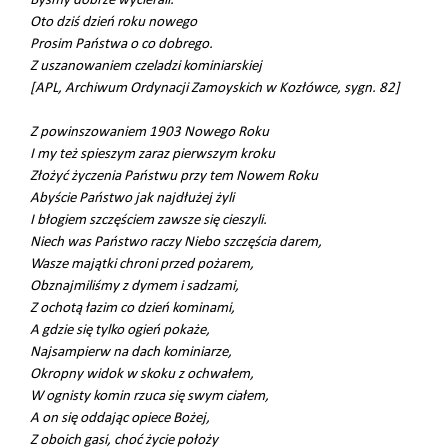
Byśmy dobrze wycierali.
Oto dziś dzień roku nowego
Prosim Państwa o co dobrego.
Z uszanowaniem czeladzi kominiarskiej
[APL, Archiwum Ordynacji Zamoyskich w Kozłówce, sygn. 82]
Z powinszowaniem 1903 Nowego Roku
I my też spieszym zaraz pierwszym kroku
Złożyć życzenia Państwu przy tem Nowem Roku
Abyście Państwo jak najdłużej żyli
I błogiem szczęściem zawsze się cieszyli.
Niech was Państwo raczy Niebo szczęścia darem,
Wasze majątki chroni przed pożarem,
Obznajmiliśmy z dymem i sadzami,
Z ochotą łazim co dzień kominami,
A gdzie się tylko ogień pokaże,
Najsampierw na dach kominiarze,
Okropny widok w skoku z ochwałem,
W ognisty komin rzuca się swym ciałem,
A on się oddając opiece Bożej,
Z oboich gasi, choć życie położy