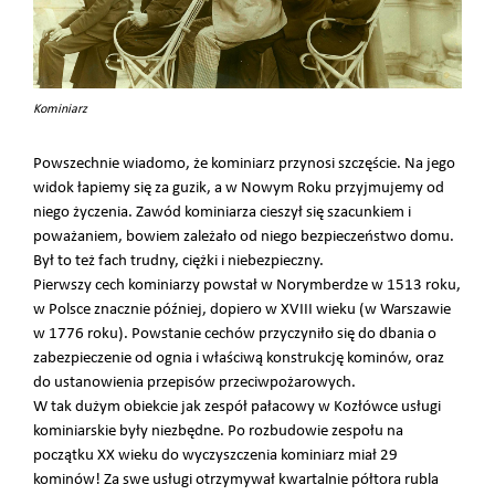
Kominiarz
Powszechnie wiadomo, że kominiarz przynosi szczęście. Na jego
widok łapiemy się za guzik, a w Nowym Roku przyjmujemy od
niego życzenia. Zawód kominiarza cieszył się szacunkiem i
poważaniem, bowiem zależało od niego bezpieczeństwo domu.
Był to też fach trudny, ciężki i niebezpieczny.
Pierwszy cech kominiarzy powstał w Norymberdze w 1513 roku,
w Polsce znacznie później, dopiero w XVIII wieku (w Warszawie
w 1776 roku). Powstanie cechów przyczyniło się do dbania o
zabezpieczenie od ognia i właściwą konstrukcję kominów, oraz
do ustanowienia przepisów przeciwpożarowych.
W tak dużym obiekcie jak zespół pałacowy w Kozłówce usługi
kominiarskie były niezbędne. Po rozbudowie zespołu na
początku XX wieku do wyczyszczenia kominiarz miał 29
kominów! Za swe usługi otrzymywał kwartalnie półtora rubla