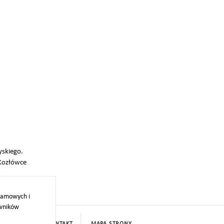
yskiego.
 Kozłówce
klamowych i
owników