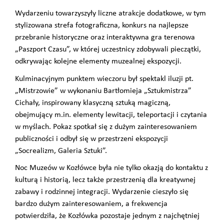
Wydarzeniu towarzyszyły liczne atrakcje dodatkowe, w tym
stylizowana strefa fotograficzna, konkurs na najlepsze
przebranie historyczne oraz interaktywna gra terenowa
„Paszport Czasu”, w której uczestnicy zdobywali pieczątki,
odkrywając kolejne elementy muzealnej ekspozycji.
Kulminacyjnym punktem wieczoru był spektakl iluzji pt.
„Mistrzowie” w wykonaniu Bartłomieja „Sztukmistrza”
Cichały, inspirowany klasyczną sztuką magiczną,
obejmujący m.in. elementy lewitacji, teleportacji i czytania
w myślach. Pokaz spotkał się z dużym zainteresowaniem
publiczności i odbył się w przestrzeni ekspozycji
„Socrealizm, Galeria Sztuki”.
Noc Muzeów w Kozłówce była nie tylko okazją do kontaktu z
kulturą i historią, lecz także przestrzenią dla kreatywnej
zabawy i rodzinnej integracji. Wydarzenie cieszyło się
bardzo dużym zainteresowaniem, a frekwencja
potwierdziła, że Kozłówka pozostaje jednym z najchętniej