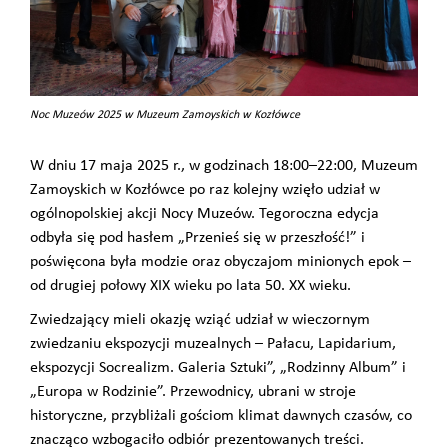
Noc Muzeów 2025 w Muzeum Zamoyskich w Kozłówce
W dniu 17 maja 2025 r., w godzinach 18:00–22:00, Muzeum
Zamoyskich w Kozłówce po raz kolejny wzięło udział w
ogólnopolskiej akcji Nocy Muzeów. Tegoroczna edycja
odbyła się pod hasłem „Przenieś się w przeszłość!” i
poświęcona była modzie oraz obyczajom minionych epok –
od drugiej połowy XIX wieku po lata 50. XX wieku.
Zwiedzający mieli okazję wziąć udział w wieczornym
zwiedzaniu ekspozycji muzealnych – Pałacu, Lapidarium,
ekspozycji Socrealizm. Galeria Sztuki”, „Rodzinny Album” i
„Europa w Rodzinie”. Przewodnicy, ubrani w stroje
historyczne, przybliżali gościom klimat dawnych czasów, co
znacząco wzbogaciło odbiór prezentowanych treści.