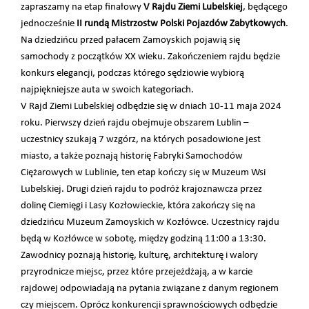
zapraszamy na etap finałowy
V
Rajdu Ziemi Lubelskiej
, będącego
jednocześnie
II rundą Mistrzostw Polski Pojazdów Zabytkowych
.
Na dziedzińcu przed pałacem Zamoyskich pojawią się
samochody z początków XX wieku. Zakończeniem rajdu będzie
konkurs elegancji, podczas którego sędziowie wybiorą
najpiękniejsze auta w swoich kategoriach.
V Rajd Ziemi Lubelskiej odbędzie się w dniach 10-11 maja 2024
roku. Pierwszy dzień rajdu obejmuje obszarem Lublin –
uczestnicy szukają 7 wzgórz, na których posadowione jest
miasto, a także poznają historię Fabryki Samochodów
Ciężarowych w Lublinie, ten etap kończy się w Muzeum Wsi
Lubelskiej. Drugi dzień rajdu to podróż krajoznawcza przez
dolinę Ciemięgi i Lasy Kozłowieckie, która zakończy się na
dziedzińcu Muzeum Zamoyskich w Kozłówce. Uczestnicy rajdu
będą w Kozłówce w sobotę, między godziną 11:00 a 13:30.
Zawodnicy poznają historię, kulturę, architekturę i walory
przyrodnicze miejsc, przez które przejeżdżają, a w karcie
rajdowej odpowiadają na pytania związane z danym regionem
czy miejscem. Oprócz konkurencji sprawnościowych odbędzie