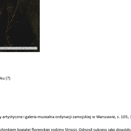
ku (?)
y artystyczne i galeria muzealna ordynacji zamojskiej w Warszawie, s. 105, 1
członkiem bogatej florenckiej rodziny Strozzi. Odnosił sukcesy jako dowódca