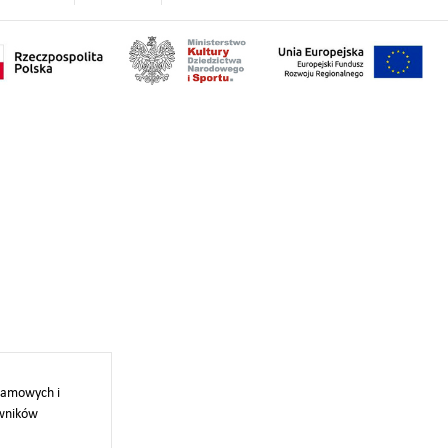
klamowych i
owników