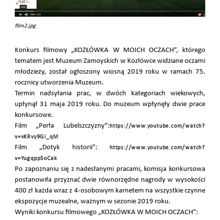
film2.jpg
Konkurs filmowy „KOZŁÓWKA W MOICH OCZACH”, którego
tematem jest Muzeum Zamoyskich w Kozłówce widziane oczami
młodzieży, został ogłoszony wiosną 2019 roku w ramach 75.
rocznicy utworzenia Muzeum.
Termin nadsyłania prac, w dwóch kategoriach wiekowych,
upłynął 31 maja 2019 roku. Do muzeum wpłynęły dwie prace
konkursowe.
Film „Perła Lubelszczyzny”:
https://www.youtube.com/watch?
v=vKRvy9Gi_qM
Film „Dotyk historii”:
https://www.youtube.com/watch?
v=Yugqpp5oCak
Po zapoznaniu się z nadesłanymi pracami, komisja konkursowa
postanowiła przyznać dwie równorzędne nagrody w wysokości
400 zł każda wraz z 4-osobowym karnetem na wszystkie czynne
ekspozycje muzealne, ważnym w sezonie 2019 roku.
Wyniki konkursu filmowego „KOZŁÓWKA W MOICH OCZACH”: