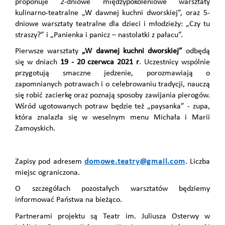
proponuje 2-dniowe międzypokoleniowe warsztaty
kulinarno-teatralne „W dawnej kuchni dworskiej”, oraz 5-
dniowe warsztaty teatralne dla dzieci i młodzieży: „Czy tu
straszy?” i „Panienka i panicz – nastolatki z pałacu”.
Pierwsze warsztaty
„W dawnej kuchni dworskiej”
odbędą
się w dniach
19 - 20 czerwca 2021 r
. Uczestnicy wspólnie
przygotują smaczne jedzenie, porozmawiają o
zapomnianych potrawach i o celebrowaniu tradycji, nauczą
się robić zacierkę oraz poznają sposoby zawijania pierogów.
Wśród ugotowanych potraw będzie też „paysanka” - zupa,
która znalazła się w weselnym menu Michała i Marii
Zamoyskich.
Zapisy pod adresem
domowe.teatry@gmail.com
. Liczba
miejsc ograniczona.
O szczegółach pozostałych warsztatów będziemy
informować Państwa na bieżąco.
Partnerami projektu są Teatr im. Juliusza Osterwy w