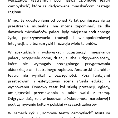
warsztatów teatralnych pod nazwą „Domowe teatry
Zamoyskich”, które są dedykowane mieszkańcom naszego
regionu.
Mimo, że udostępniane od ponad 75 lat pomieszczenia są
przestrzenią muzealną, nie można zapominać, że dla
dawnych mieszkańców pałacu były miejscem codziennego
życia, podtrzymywania tradycji i wielopokoleniowej
integracji, ale też rozrywki i rozwoju wielu talentów.
W spektaklach i widowiskach uczestniczyli mieszkańcy
pałacu, przyjaciele domu, dzieci, służba. Odgrywano sceny,
które nie wymagały szczególnego przygotowania
aktorskiego ani teatralnego zaplecza. Amatorski charakter
teatru nie wynikał z oszczędności. Poza funkcjami
prestiżowymi i estetycznymi scena służyła edukacji i
wychowaniu. Domowy teatr był szkołą prezencji, ogłady,
umiejętności przemawiania a także walki z tremą.
Odgrywał dużą role w budowaniu świadomości narodowej i
podtrzymywaniu kultury polskiej w czasach zaborów.
W ramach cyklu „Domowe teatry Zamoyskich” Muzeum