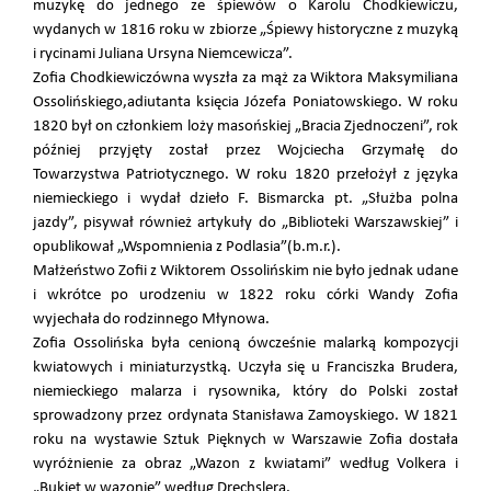
muzykę do jednego ze śpiewów o Karolu Chodkiewiczu,
wydanych w 1816 roku w zbiorze „Śpiewy historyczne z muzyką
i rycinami Juliana Ursyna Niemcewicza”.
Zofia Chodkiewiczówna wyszła za mąż za Wiktora Maksymiliana
Ossolińskiego,adiutanta księcia Józefa Poniatowskiego. W roku
1820 był on członkiem loży masońskiej „Bracia Zjednoczeni”, rok
później przyjęty został przez Wojciecha Grzymałę do
Towarzystwa Patriotycznego. W roku 1820 przełożył z języka
niemieckiego i wydał dzieło F. Bismarcka pt. „Służba polna
jazdy”, pisywał również artykuły do „Biblioteki Warszawskiej” i
opublikował „Wspomnienia z Podlasia”(b.m.r.).
Małżeństwo Zofii z Wiktorem Ossolińskim nie było jednak udane
i wkrótce po urodzeniu w 1822 roku córki Wandy Zofia
wyjechała do rodzinnego Młynowa.
Zofia Ossolińska była cenioną ówcześnie malarką kompozycji
kwiatowych i miniaturzystką. Uczyła się u Franciszka Brudera,
niemieckiego malarza i rysownika, który do Polski został
sprowadzony przez ordynata Stanisława Zamoyskiego. W 1821
roku na wystawie Sztuk Pięknych w Warszawie Zofia dostała
wyróżnienie za obraz „Wazon z kwiatami” według Volkera i
„Bukiet w wazonie” według Drechslera.