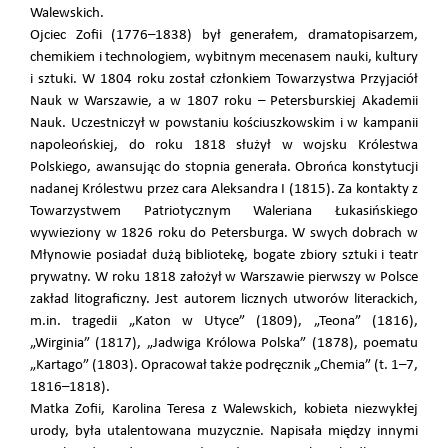
Walewskich.
Ojciec Zofii (1776–1838) był generałem, dramatopisarzem,
chemikiem i technologiem, wybitnym mecenasem nauki, kultury
i sztuki. W 1804 roku został członkiem Towarzystwa Przyjaciół
Nauk w Warszawie, a w 1807 roku – Petersburskiej Akademii
Nauk. Uczestniczył w powstaniu kościuszkowskim i w kampanii
napoleońskiej, do roku 1818 służył w wojsku Królestwa
Polskiego, awansując do stopnia generała. Obrońca konstytucji
nadanej Królestwu przez cara Aleksandra I (1815). Za kontakty z
Towarzystwem Patriotycznym Waleriana Łukasińskiego
wywieziony w 1826 roku do Petersburga. W swych dobrach w
Młynowie posiadał dużą bibliotekę, bogate zbiory sztuki i teatr
prywatny. W roku 1818 założył w Warszawie pierwszy w Polsce
zakład litograficzny. Jest autorem licznych utworów literackich,
m.in. tragedii „Katon w Utyce” (1809), „Teona” (1816),
„Wirginia” (1817), „Jadwiga Królowa Polska” (1878), poematu
„Kartago” (1803). Opracował także podręcznik „Chemia” (t. 1–7,
1816–1818).
Matka Zofii, Karolina Teresa z Walewskich, kobieta niezwykłej
urody, była utalentowana muzycznie. Napisała między innymi