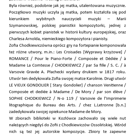
Była również, podobnie jak jej matka, utalentowana muzycznie.
Początkowo muzyki uczyła ją matka, potem kształciła się pod
kierunkiem wybitnych nauczycieli muzyki – Marii
Szymanowskiej, polskiej pianistkii kompozytorki, jednej z
pierwszych kobiet pianistek w historii kultury europejskiej, oraz
Charlesa Arnolda, niemieckiego kompozytora i pianisty.
Zofia Chodkiewiczówna oprócz gry na fortepianie komponowała
też różne utwory, m.in.: Les Croisades [Wyprawy krzyżowe] /
ROMANCE / Pour le Piano-Forte / Composée et Dédiée / à
Madame La Comtesse / CHODKIEWICZ / par Sa fille / S. C. / à
Varsovie Gravée A. Płachecki wydany drukiem w 1817 roku.
Utwór ten dedykowała Zofia swojej matce Karolinie. Drugi utwór
LE VIEUX GONDOLIER [ Stary Gondolier] / chanson Venitienne /
Composée et dediée à Madame / De Mory / par son élève /
SOPHIE CHODKIEWICZ / N-o 119 / Varsovie de l’Imprimerie
litographique du Bureau des Arts. / chez L.Letronne [b.n.]
zadedykowała swojej opiekunce Madame de Mory.
W zbiorach biblioteki w Kozłówce zachowało się wiele nut
należących niegdyś do Zofii z Chodkiewiczów Ossolińskiej. Wśród
nich są też jej autorskie kompozycje. Zbiory te zapewne