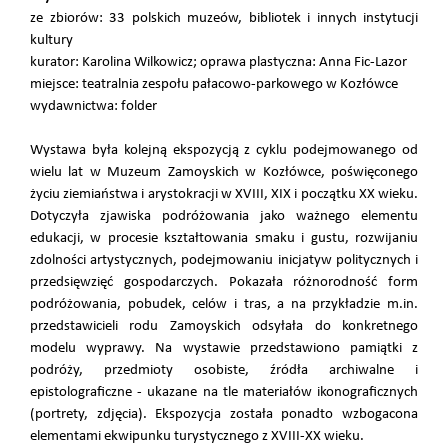
ze zbiorów: 33 polskich muzeów, bibliotek i innych instytucji
kultury
kurator: Karolina Wilkowicz; oprawa plastyczna: Anna Fic-Lazor
miejsce: teatralnia zespołu pałacowo-parkowego w Kozłówce
wydawnictwa: folder
Wystawa była kolejną ekspozycją z cyklu podejmowanego od
wielu lat w Muzeum Zamoyskich w Kozłówce, poświęconego
życiu ziemiaństwa i arystokracji w XVIII, XIX i początku XX wieku.
Dotyczyła zjawiska podróżowania jako ważnego elementu
edukacji, w procesie kształtowania smaku i gustu, rozwijaniu
zdolności artystycznych, podejmowaniu inicjatyw politycznych i
przedsięwzięć gospodarczych. Pokazała różnorodność form
podróżowania, pobudek, celów i tras, a na przykładzie m.in.
przedstawicieli rodu Zamoyskich odsyłała do konkretnego
modelu wyprawy. Na wystawie przedstawiono pamiątki z
podróży, przedmioty osobiste, źródła archiwalne i
epistolograficzne - ukazane na tle materiałów ikonograficznych
(portrety, zdjęcia). Ekspozycja została ponadto wzbogacona
elementami ekwipunku turystycznego z XVIII-XX wieku.