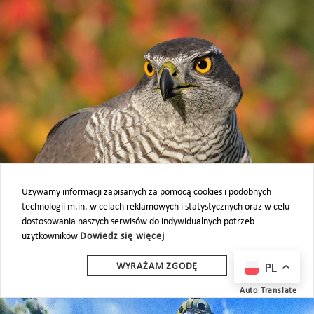
Używamy informacji zapisanych za pomocą cookies i podobnych
Orły, sokoły… w obiektywie
technologii m.in. w celach reklamowych i statystycznych oraz w celu
dostosowania naszych serwisów do indywidualnych potrzeb
marzec – czerwiec 2017
użytkowników
Dowiedz się więcej
WIĘCEJ
PL
WYRAŻAM ZGODĘ
Auto Translate