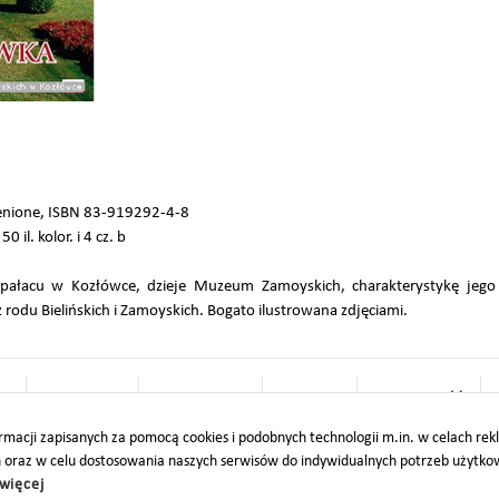
enione, ISBN 83-919292-4-8
0 il. kolor. i 4 cz. b
ię pałacu w Kozłówce, dzieje Muzeum Zamoyskich, charakterystykę jego
z rodu Bielińskich i Zamoyskich. Bogato ilustrowana zdjęciami.
O
PARTNERZY
PROJEKTY UE
DOTACJE
DOSTĘPNOŚĆ
macji zapisanych za pomocą cookies i podobnych technologii m.in. w celach re
h oraz w celu dostosowania naszych serwisów do indywidualnych potrzeb użytk
więcej