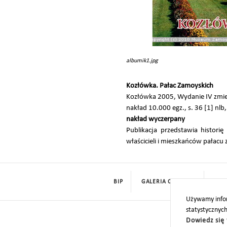
albumik1.jpg
Kozłówka. Pałac Zamoyskich
Kozłówka 2005, Wydanie IV zmi
nakład 10.000 egz., s. 36 [1] nlb, 5
nakład wyczerpany
Publikacja przedstawia histor
właścicieli i mieszkańców pałacu 
BIP
GALERIA CYFROWA
ROD
Używamy infor
statystycznyc
Dowiedz się 