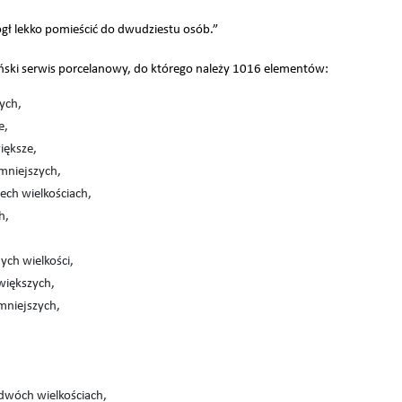
mógł lekko pomieścić do dwudziestu osób.”
ński serwis porcelanowy, do którego należy 1016 elementów:
zych,
e,
iększe,
 mniejszych,
zech wielkościach,
h,
ych wielkości,
większych,
mniejszych,
dwóch wielkościach,