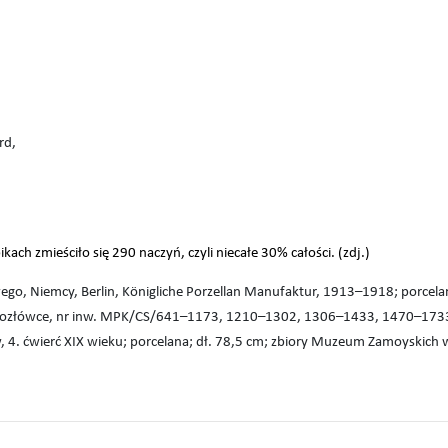
rd,
ach zmieściło się 290 naczyń, czyli niecałe 30% całości. (zdj.)
ego, Niemcy, Berlin, Königliche Porzellan Manufaktur, 1913–1918; porcelan
ozłówce, nr inw. MPK/CS/641–1173, 1210–1302, 1306–1433, 1470–173
w, 4. ćwierć XIX wieku; porcelana; dł. 78,5 cm; zbiory Muzeum Zamoyskich 