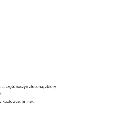
a, część naczyń złocona; zbiory
3
w Kozłówce, nr inw.