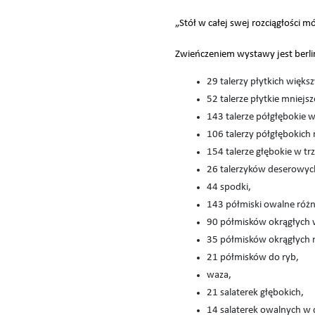
„Stół w całej swej rozciągłości 
Zwieńczeniem wystawy jest berli
29 talerzy płytkich więks
52 talerze płytkie mniejsz
143 talerze półgłębokie w
106 talerzy półgłębokich
154 talerze głębokie w tr
26 talerzyków deserowyc
44 spodki,
143 półmiski owalne różn
90 półmisków okrągłych 
35 półmisków okrągłych 
21 półmisków do ryb,
waza,
21 salaterek głębokich,
14 salaterek owalnych w 