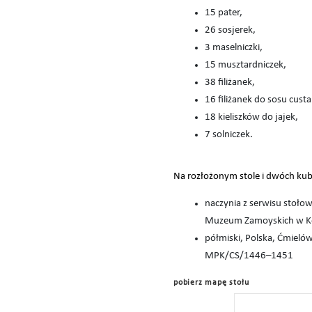
15 pater,
26 sosjerek,
3 maselniczki,
15 musztardniczek,
38 filiżanek,
16 filiżanek do sosu custa
18 kieliszków do jajek,
7 solniczek.
Na rozłożonym stole i dwóch kubik
naczynia z serwisu stołow
Muzeum Zamoyskich w K
półmiski, Polska, Ćmieló
MPK/CS/1446–1451
pobierz mapę stołu