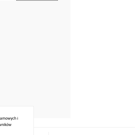
klamowych i
owników