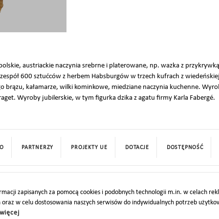
, polskie, austriackie naczynia srebrne i platerowane, np. wazka z przykryw
 zespół 600 sztućców z herbem Habsburgów w trzech kufrach z wiedeńskiej f
ego brązu, kałamarze, wilki kominkowe, miedziane naczynia kuchenne. Wyro
get. Wyroby jubilerskie, w tym figurka dzika z agatu firmy Karla Fabergé.
O
PARTNERZY
PROJEKTY UE
DOTACJE
DOSTĘPNOŚĆ
macji zapisanych za pomocą cookies i podobnych technologii m.in. w celach re
h oraz w celu dostosowania naszych serwisów do indywidualnych potrzeb użytk
więcej