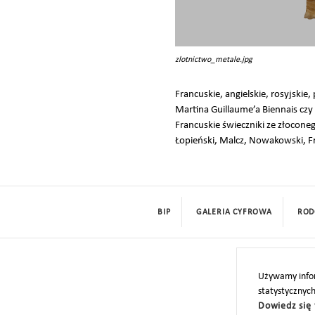
zlotnictwo_metale.jpg
Francuskie, angielskie, rosyjskie
Martina Guillaume’a Biennais czy
Francuskie świeczniki ze złocon
Łopieński, Malcz, Nowakowski, Fra
BIP
GALERIA CYFROWA
ROD
Używamy infor
statystycznyc
Dowiedz się 