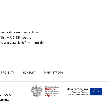
ką na podstawie z warsztatu
irmy J. C. Klinkoscha.
by warszawskich firm – Norblin,
PROJEKTY
KONTAKT
MAPA STRONY
klamowych i
owników