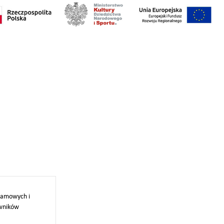
klamowych i
owników