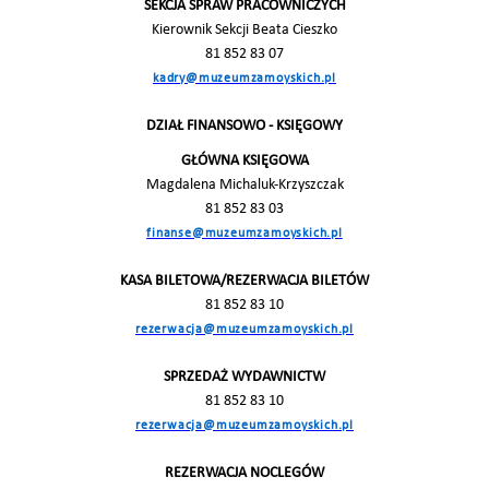
SEKCJA SPRAW PRACOWNICZYCH
Kierownik Sekcji Beata Cieszko
81 852 83 07
kadry@muzeumzamoyskich.pl
DZIAŁ FINANSOWO - KSIĘGOWY
GŁÓWNA KSIĘGOWA
Magdalena Michaluk-Krzyszczak
81 852 83 03
finanse@muzeumzamoyskich.pl
KASA BILETOWA/REZERWACJA BILETÓW
81 852 83 10
rezerwacja@muzeumzamoyskich.pl
SPRZEDAŻ WYDAWNICTW
81 852 83 10
rezerwacja@muzeumzamoyskich.pl
REZERWACJA NOCLEGÓW