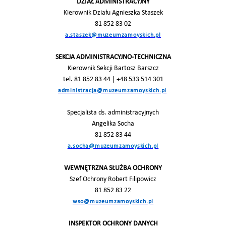
DZIAŁ ADMINISTRACYJNY
Kierownik Działu Agnieszka Staszek
81 852 83 02
a.staszek@muzeumzamoyskich.pl
SEKCJA ADMINISTRACYJNO-TECHNICZNA
Kierownik Sekcji Bartosz Barszcz
tel. 81 852 83 44 | +48 533 514 301
administracja@muzeumzamoyskich.pl
Specjalista ds. administracyjnych
Angelika Socha
81 852 83 44
a.socha@muzeumzamoyskich.pl
WEWNĘTRZNA SŁUŻBA OCHRONY
Szef Ochrony Robert Filipowicz
81 852 83 22
wso@muzeumzamoyskich.pl
INSPEKTOR OCHRONY DANYCH