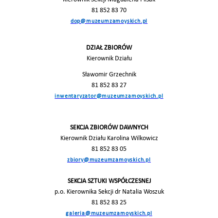
81 852 83 70
dop@muzeumzamoyskich.pl
DZIAŁ ZBIORÓW
Kierownik Działu
Sławomir Grzechnik
81 852 83 27
inwentaryzator@muzeumzamoyskich.pl
SEKCJA ZBIORÓW DAWNYCH
Kierownik Działu Karolina Wilkowicz
81 852 83 05
zbiory@muzeumzamoyskich.pl
SEKCJA SZTUKI WSPÓŁCZESNEJ
p.o. Kierownika Sekcji dr Natalia Woszuk
81 852 83 25
galeria@muzeumzamoyskich.pl