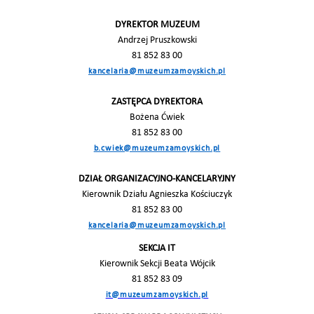
DYREKTOR MUZEUM
Andrzej Pruszkowski
81 852 83 00
kancelaria@muzeumzamoyskich.pl
ZASTĘPCA DYREKTORA
Bożena Ćwiek
81 852 83 00
b.cwiek@muzeumzamoyskich.pl
DZIAŁ ORGANIZACYJNO-KANCELARYJNY
Kierownik Działu Agnieszka Kościuczyk
81 852 83 00
kancelaria@muzeumzamoyskich.pl
SEKCJA IT
Kierownik Sekcji Beata Wójcik
81 852 83 09
it@muzeumzamoyskich.pl