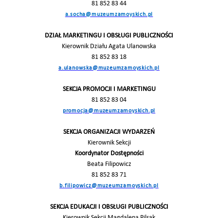
81 852 83 44
a.socha@muzeumzamoyskich.pl
DZIAŁ MARKETINGU I OBSŁUGI PUBLICZNOŚCI
Kierownik Działu Agata Ulanowska
81 852 83 18
a.ulanowska@muzeumzamoyskich.pl
SEKCJA PROMOCJI I MARKETINGU
81 852 83 04
promocja@muzeumzamoyskich.pl
SEKCJA ORGANIZACJI WYDARZEŃ
Kierownik Sekcji
Koordynator Dostępności
Beata Filipowicz
81 852 83 71
b.filipowicz@muzeumzamoyskich.pl
SEKCJA EDUKACJI I OBSŁUGI PUBLICZNOŚCI
Kierownik Sekcji Magdalena Pilsak