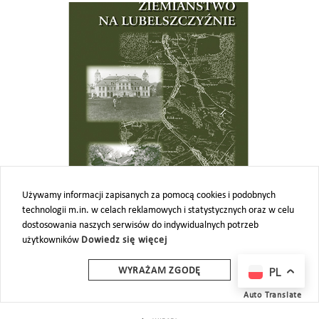
Używamy informacji zapisanych za pomocą cookies i podobnych
technologii m.in. w celach reklamowych i statystycznych oraz w celu
Ziemiaństwo na Lubelszczyźnie I
dostosowania naszych serwisów do indywidualnych potrzeb
użytkowników
Dowiedz się więcej
Materiały sesji naukowej zorganizowanej w Muzeum
Zamoyskich w Kozłówce 8-9 czerwca 2000
PL
WYRAŻAM ZGODĘ
cena: 35 zł
Auto Translate