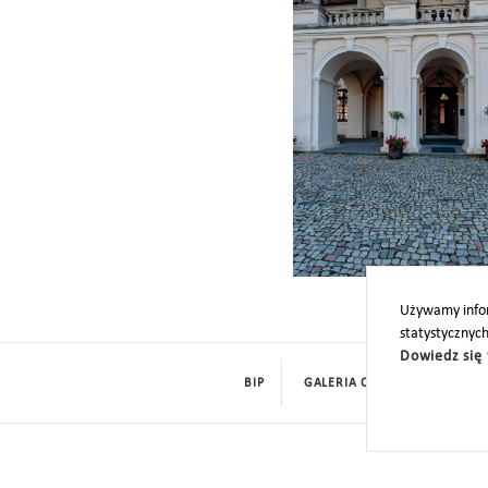
Używamy infor
statystycznyc
Dowiedz się 
BIP
GALERIA CYFROWA
ROD