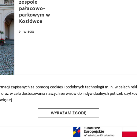
zespole
pałacowo-
parkowym w
Kozłówce
WIĘCEJ
macji zapisanych za pomocą cookies i podobnych technologii m.in. w celach re
h oraz w celu dostosowania naszych serwisów do indywidualnych potrzeb użytk
więcej
O
PARTNERZY
PROJEKTY UE
DOTACJE
DOSTĘPNOŚĆ
WYRAŻAM ZGODĘ