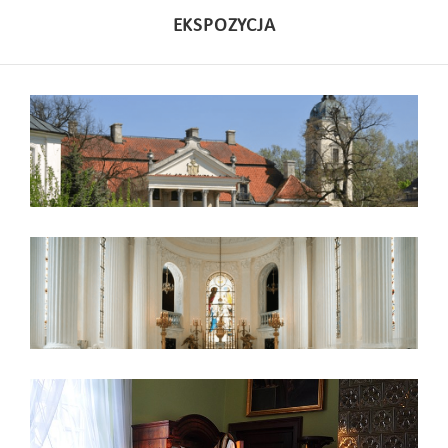
EKSPOZYCJA
Pałac
Kaplica
Ksiądz Stefan Wyszyński w
Kozłówce 1940–1941