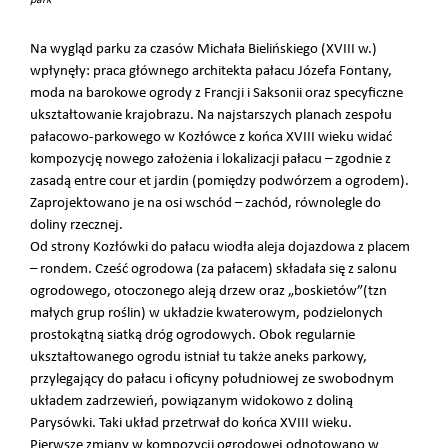
Na wygląd parku za czasów Michała Bielińskiego (XVIII w.)
wpłynęły: praca głównego architekta pałacu Józefa Fontany,
moda na barokowe ogrody z Francji i Saksonii oraz specyficzne
ukształtowanie krajobrazu. Na najstarszych planach zespołu
pałacowo-parkowego w Kozłówce z końca XVIII wieku widać
kompozycję nowego założenia i lokalizacji pałacu – zgodnie z
zasadą entre cour et jardin (pomiędzy podwórzem a ogrodem).
Zaprojektowano je na osi wschód – zachód, równolegle do
doliny rzecznej.
Od strony Kozłówki do pałacu wiodła aleja dojazdowa z placem
– rondem. Cześć ogrodowa (za pałacem) składała się z salonu
ogrodowego, otoczonego aleją drzew oraz „boskietów”(tzn
małych grup roślin) w układzie kwaterowym, podzielonych
prostokątną siatką dróg ogrodowych. Obok regularnie
ukształtowanego ogrodu istniał tu także aneks parkowy,
przylegający do pałacu i oficyny południowej ze swobodnym
układem zadrzewień, powiązanym widokowo z doliną
Parysówki. Taki układ przetrwał do końca XVIII wieku.
Pierwsze zmiany w kompozycji ogrodowej odnotowano w