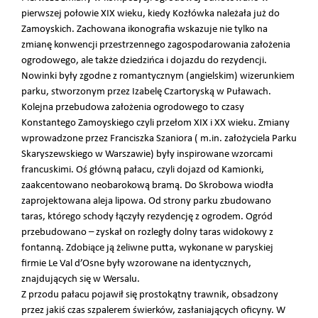
pierwszej połowie XIX wieku, kiedy Kozłówka należała już do
Zamoyskich. Zachowana ikonografia wskazuje nie tylko na
zmianę konwencji przestrzennego zagospodarowania założenia
ogrodowego, ale także dziedzińca i dojazdu do rezydencji.
Nowinki były zgodne z romantycznym (angielskim) wizerunkiem
parku, stworzonym przez Izabelę Czartoryską w Puławach.
Kolejna przebudowa założenia ogrodowego to czasy
Konstantego Zamoyskiego czyli przełom XIX i XX wieku. Zmiany
wprowadzone przez Franciszka Szaniora ( m.in. założyciela Parku
Skaryszewskiego w Warszawie) były inspirowane wzorcami
francuskimi. Oś główną pałacu, czyli dojazd od Kamionki,
zaakcentowano neobarokową bramą. Do Skrobowa wiodła
zaprojektowana aleja lipowa. Od strony parku zbudowano
taras, którego schody łączyły rezydencję z ogrodem. Ogród
przebudowano – zyskał on rozległy dolny taras widokowy z
fontanną. Zdobiące ją żeliwne putta, wykonane w paryskiej
firmie Le Val d’Osne były wzorowane na identycznych,
znajdujących się w Wersalu.
Z przodu pałacu pojawił się prostokątny trawnik, obsadzony
przez jakiś czas szpalerem świerków, zasłaniających oficyny. W