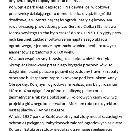
obydwu oficyn i kaplicy porastał bluszcz.
Po wojnie park uległ degradacji. Na dawnej osi widokowej
pracownicy działającego tu domu dziecka urządzili ogródki
działkowe, a w centralnej części ogrodu pasły się krowy. Na
rewaloryzację, prowadzoną przez Gerarda Ciołka i Stanisława
Miłoszowskiego trzeba było czekać do roku 1960. Przyjęty przez
nich kierunek zakładał odtworzenie najstarszego układu
ogrodowego, z jednoczesnym zachowaniem neobarokowych
elementów z przełomu XIX i XX wieku.
W latach współczesnych zasługi dla parku wnieśli: Henryk
Skrzypiec i kierowana przez niego brygada pracowników. To
dzięki nim, przed pałacem pojawił się ozdobny trawnik i rabaty
otoczone bukszpanem zaprojektowane pod kierunkiem Anny
Obrębskiej. Kolejnymi ogrodowymi realizacjami były: rozarium,
które można oglądać za północną oficyną pałacu oraz
geometryczne rabaty z bukszpanu i kolorowych kamyków, wg
projektu głównego konserwatora Muzeum (obecnie dyrektor
naszej placówki) Anny Fic-Lazor.
W roku 1987 park w Kozłówce otrzymał złoty medal za zasługi w
ochronie i pielęgnacji zabytkowych założeń ogrodowych Ministra
Kultury i Sztuki oraz złoty medal za utrzymanie i pielęgnację