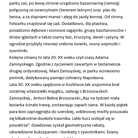
parku zaś, po lewej stronie urządzono bażanciarnię (remizę)
połączoną ze zwierzyńcem (terenem leśnym) oraz plac do
tenisa, a za stajniami maneż i aleję do jazdy konnej. Od strony
folwarku znajdował się sad. Dodatkowo, dla ptactwa,
posadzono dębowe i sosnowe zagajniki, grupy kasztanowców i
drzew iglastych a także czarny bez, kruszynę, dereń i jeżyny. W
ogrodzie przybyły również srebrne świerki, sosny wejmutki i
żywotniki.
Kolejne zmiany to lata 20. XX wieku czyli czasy Adama
Zamoyskiego. Zgodnie z życzeniem zawartym w testamencie
drugiej ordynatowej, Marii Zamoyskiej, w parku wzniesiono
pomnik, dedykowany pamięci żołnierzy Napoleona.
Lata 30. XX wieku spędzone w Kozłówce tak wspomina brat
ostatniej właścicielki majątku, Jadwigi z Brzozowskich
Zamoyskiej , Antoni Belina Brzozowski:„Raz na tydzień mała
kosiarka ścinała trawę, zostawiając zapach siana. W każdy piątek
para koni zaprzęgnięta do szerokiej, wiklinowej miotły posuwała
się kilkakrotnie dookoła trawnika. Lekki kurz wzbijał się w
powietrze”. Dziedziniec zyskał geometryczne rabaty,
obwiedzione bukszpanem i boskiety z żywotnikami. Ściany