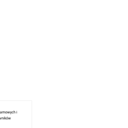
klamowych i
owników