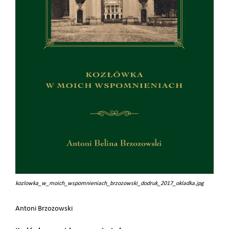
kozlowka_w_moich_wspomnieniach_brzozowski_dodruk_2017_okladka.jpg
Antoni Brzozowski