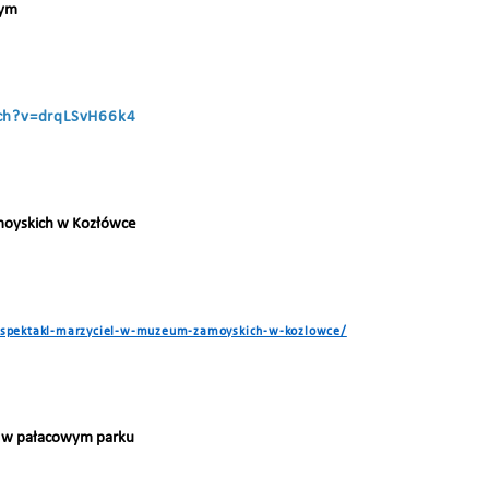
wym
ch?v=drqLSvH66k4
moyskich w Kozłówce
/spektakl-marzyciel-w-muzeum-zamoyskich-w-kozlowce/
ii w pałacowym parku