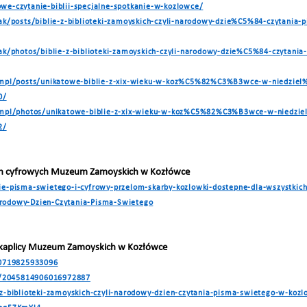
owe-czytanie-biblii-specjalne-spotkanie-w-kozlowce/
k/posts/biblie-z-biblioteki-zamoyskich-czyli-narodowy-dzie%C5%84-czytan
ak/photos/biblie-z-biblioteki-zamoyskich-czyli-narodowy-dzie%C5%84-czyta
mpl/posts/unikatowe-biblie-z-xix-wieku-w-koz%C5%82%C3%B3wce-w-niedziel
0/
mpl/photos/unikatowe-biblie-z-xix-wieku-w-koz%C5%82%C3%B3wce-w-niedzie
2/
ach cyfrowych Muzeum Zamoyskich w Kozłówce
anie-pisma-swietego-i-cyfrowy-przelom-skarby-kozlowki-dostepne-dla-wszystkic
arodowy-Dzien-Czytania-Pisma-Swietego
w kaplicy Muzeum Zamoyskich w Kozłówce
70719825933096
s/2045814906016972887
e-z-biblioteki-zamoyskich-czyli-narodowy-dzien-czytania-pisma-swietego-w-koz