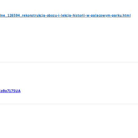
alne_126594_rekonstrukcja-obozu-i-lekcja-historii-w-palacowym-parku.html
ZZo9o7175UA