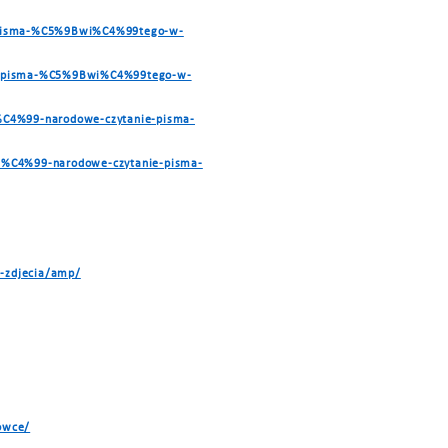
ia-pisma-%C5%9Bwi%C4%99tego-w-
nia-pisma-%C5%9Bwi%C4%99tego-w-
%C4%99-narodowe-czytanie-pisma-
l%C4%99-narodowe-czytanie-pisma-
h-zdjecia/amp/
lowce/