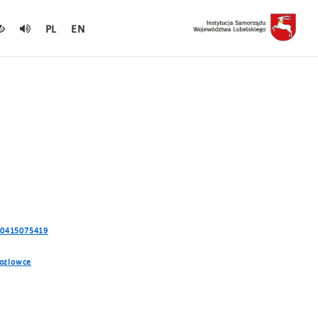
PL
EN
260415075419
kozlowce