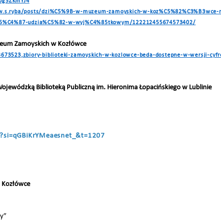
bg5ZKmYJ4
law.s.ryba/posts/dzi%C5%9B-w-muzeum-zamoyskich-w-koz%C5%82%C3%B3wce
5%C4%87-udzia%C5%82-w-wyj%C4%85tkowym/122212455674573402/
Muzeum Zamoyskich w Kozłówce
l/3673523,zbiory-biblioteki-zamoyskich-w-kozlowce-beda-dostepne-w-wersji-cyf
jewódzką Biblioteką Publiczną im. Hieronima Łopacińskiego w Lublinie
0?si=qGBiKrYMeaesnet_&t=1207
 Kozłówce
my”