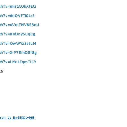
ch?v=miztAObXtEQ
ch?v=dnQVFTi0LrE
tch?v=uVmTNV8EReU
ch?v=IHdJny5uqCg
ch?v=OwWYxSetul4
ch?v=X-P7RmQ6f8g
ch?v=UYx1EqmTICY
26
SrurI_sp_Bn45K&t=968