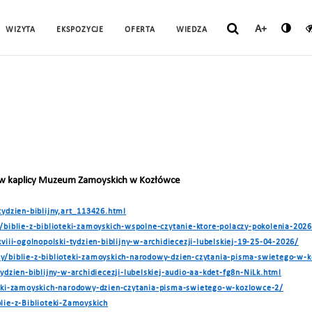
A+
WIZYTA
EKSPOZYCJE
OFERTA
WIEDZA
 w kaplicy Muzeum Zamoyskich w Kozłówce
tydzien-biblijny,art_113426.html
a/biblie-z-biblioteki-zamoyskich-wspolne-czytanie-ktore-polaczy-pokolenia-20
xviii-ogolnopolski-tydzien-biblijny-w-archidiecezji-lubelskiej-19-25-04-2026/
zy/biblie-z-biblioteki-zamoyskich-narodowy-dzien-czytania-pisma-swietego-w-
tydzien-biblijny-w-archidiecezji-lubelskiej-audio-aa-kdet-fg8n-NiLk.html
oteki-zamoyskich-narodowy-dzien-czytania-pisma-swietego-w-kozlowce-2/
lie-z-Biblioteki-Zamoyskich