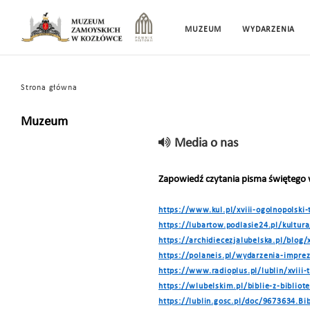
MUZEUM
WYDARZENIA
Strona główna
Muzeum
Media o nas
Zapowiedź czytania pisma świętego
https://www.kul.pl/xviii-ogolnopolski-
https://lubartow.podlasie24.pl/kultur
https://archidiecezjalubelska.pl/blog/
https://polaneis.pl/wydarzenia-impre
https://www.radioplus.pl/lublin/xviii-
https://wlubelskim.pl/biblie-z-bibli
https://lublin.gosc.pl/doc/9673634.Bib