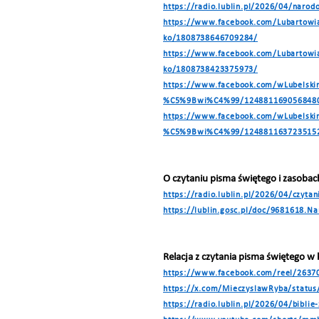
https://radio.lublin.pl/2026/04/narod
https://www.facebook.com/Lubartowia
ko/1808738646709284/
https://www.facebook.com/Lubartowi
ko/1808738423375973/
https://www.facebook.com/wLubelski
%C5%9Bwi%C4%99/124881169056848
https://www.facebook.com/wLubelski
%C5%9Bwi%C4%99/124881163723515
O czytaniu pisma świętego i zasob
https://radio.lublin.pl/2026/04/czyt
https://lublin.gosc.pl/doc/9681618.N
Relacja z czytania pisma świętego 
https://www.facebook.com/reel/263
https://x.com/MieczyslawRyba/statu
https://radio.lublin.pl/2026/04/bibli