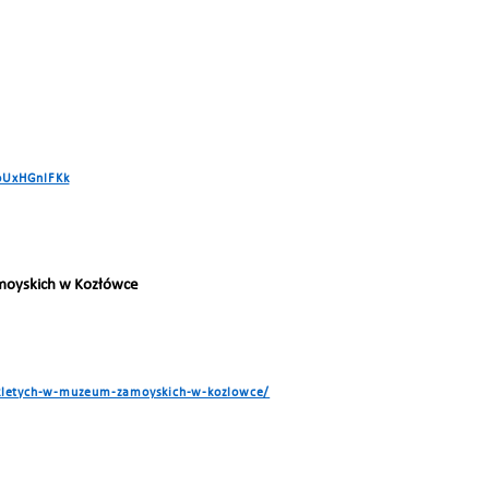
oUxHGnlFKk
moyskich w Kozłówce
ykletych-w-muzeum-zamoyskich-w-kozlowce/