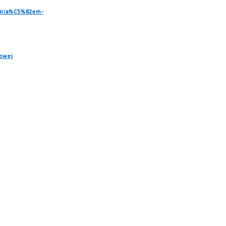
-mia%C5%82em-
rowej