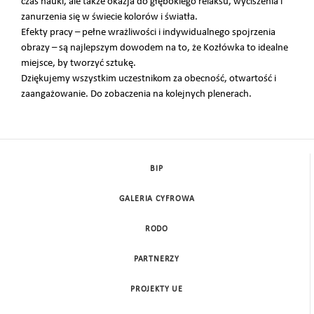
czas nauki, ale także okazja do głębokiego relaksu, wyciszenia i
zanurzenia się w świecie kolorów i światła.
Efekty pracy – pełne wrażliwości i indywidualnego spojrzenia
obrazy – są najlepszym dowodem na to, że Kozłówka to idealne
miejsce, by tworzyć sztukę.
Dziękujemy wszystkim uczestnikom za obecność, otwartość i
zaangażowanie. Do zobaczenia na kolejnych plenerach.
BIP
GALERIA CYFROWA
RODO
PARTNERZY
PROJEKTY UE