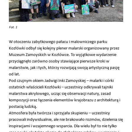
Fot. 1
W otoczeniu zabytkowego pałacu i malowniczego parku
Kozłówki odbył się kolejny plener malarski organizowany przez
Muzeum Zamoyskich w Kozłówce. To wyjątkowe wydarzenie
przyciągnęło zarówno osoby stawiające pierwsze kroki w
malarstwie, jak i tych, którzy rozwijają swoją artystyczną pasję
od lat.
Pod czujnym okiem Jadwigi Inki Zamoyskiej – malarki i córki
ostatnich właścicieli Kozłówki – uczestnicy odkrywali tajniki
malarstwa akrylowego, ucząc się obserwacji natury, zasad
kompozycji oraz łączenia elementów krajobrazu z architekturą i
postacią ludzką.
Atmosfera była twórcza i sprzyjała skupieniu – uczestnicy
pracowali indywidualnie, ale nie brakowało rozmów, dzielenia się
inspiracjami i wzajemnego wsparcia. Dla wielu był to nie tylko