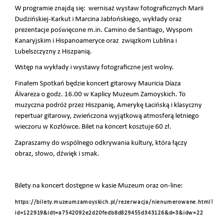
W programie znajdą się: wernisaż wystaw fotograficznych Marii
Dudzińskiej-Karkut i Marcina Jabłońskiego, wykłady oraz
prezentacje poświęcone m.in. Camino de Santiago, Wyspom
Kanaryjskim i Hispanoameryce oraz związkom Lublina i
Lubelszczyzny z Hiszpanią.
Wstęp na wykłady i wystawy fotograficzne jest wolny.
Finałem Spotkań będzie koncert gitarowy Mauricia Díaza
Álvareza o godz. 16.00 w Kaplicy Muzeum Zamoyskich. To
muzyczna podróż przez Hiszpanię, Amerykę Łacińską i klasyczny
repertuar gitarowy, zwieńczona wyjątkową atmosferą letniego
wieczoru w Kozłówce. Bilet na koncert kosztuje 60 zł.
Zapraszamy do wspólnego odkrywania kultury, która łączy
obraz, słowo, dźwięk i smak.
Bilety na koncert dostępne w kasie Muzeum oraz on-line:
https://bilety.muzeumzamoyskich.pl/rezerwacja/nienumerowane.html?
id=122919&idt=a7542092e2d20fedb8d829455d343126&d=3&idw=22