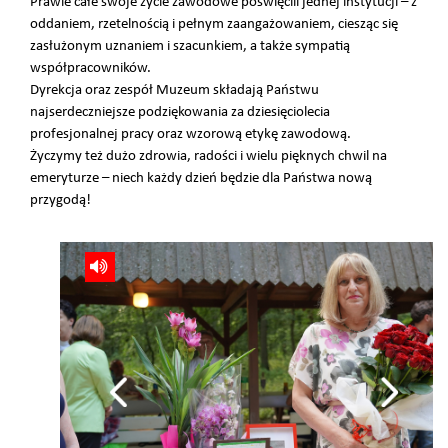
Prawie całe swoje życie zawodowe poświęcili jednej instytucji – z
oddaniem, rzetelnością i pełnym zaangażowaniem, ciesząc się
zasłużonym uznaniem i szacunkiem, a także sympatią
współpracowników.
Dyrekcja oraz zespół Muzeum składają Państwu
najserdeczniejsze podziękowania za dziesięciolecia
profesjonalnej pracy oraz wzorową etykę zawodową.
Życzymy też dużo zdrowia, radości i wielu pięknych chwil na
emeryturze – niech każdy dzień będzie dla Państwa nową
przygodą!