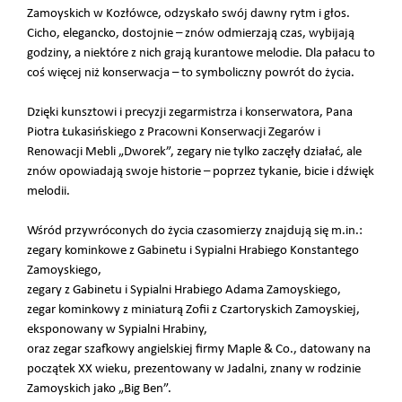
Zamoyskich w Kozłówce, odzyskało swój dawny rytm i głos.
Cicho, elegancko, dostojnie – znów odmierzają czas, wybijają
godziny, a niektóre z nich grają kurantowe melodie. Dla pałacu to
coś więcej niż konserwacja – to symboliczny powrót do życia.
Dzięki kunsztowi i precyzji zegarmistrza i konserwatora, Pana
Piotra Łukasińskiego z Pracowni Konserwacji Zegarów i
Renowacji Mebli „Dworek”, zegary nie tylko zaczęły działać, ale
znów opowiadają swoje historie – poprzez tykanie, bicie i dźwięk
melodii.
Wśród przywróconych do życia czasomierzy znajdują się m.in.:
zegary kominkowe z Gabinetu i Sypialni Hrabiego Konstantego
Zamoyskiego,
zegary z Gabinetu i Sypialni Hrabiego Adama Zamoyskiego,
zegar kominkowy z miniaturą Zofii z Czartoryskich Zamoyskiej,
eksponowany w Sypialni Hrabiny,
oraz zegar szafkowy angielskiej firmy Maple & Co., datowany na
początek XX wieku, prezentowany w Jadalni, znany w rodzinie
Zamoyskich jako „Big Ben”.