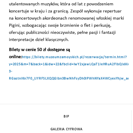
utalentowanych muzyków, która od lat z powodzeniem
koncertuje w kraju i za granicą. Zespół wykonuje repertuar
na koncertowych akordeonach renomowanej włoskiej marki
Pigini, wzbogacając swoje brzmienie o flet i perkusję,
oferując publiczności nieoczywiste, pełne pasji i fantazji
interpretacje dzieł klasycznych.
Bilety w cenie 50 zł dostępne są
online:
https://bilety.muzeumzamoyskich.pl/rezerwacja/termin.html?
y=2025&m=7&back=1&idw=22&fbclid=IwY2xjawLQaT1leHRuA2FlbQIxMA
3-
RGastnIKn7F0_IJYRFSLXQQGlbn3BwNhFsyDh0lPWhNYaX4WCyexYhjw_aem_
BIP
GALERIA CYFROWA