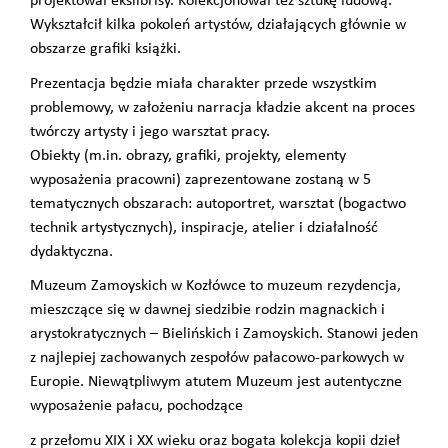
projektował ekslibrisy. Kolekcjonował też sztukę ludową.
Wykształcił kilka pokoleń artystów, działających głównie w
obszarze grafiki książki.
Prezentacja będzie miała charakter przede wszystkim
problemowy, w założeniu narracja kładzie akcent na proces
twórczy artysty i jego warsztat pracy.
Obiekty (m.in. obrazy, grafiki, projekty, elementy
wyposażenia pracowni) zaprezentowane zostaną w 5
tematycznych obszarach: autoportret, warsztat (bogactwo
technik artystycznych), inspiracje, atelier i działalność
dydaktyczna.
Muzeum Zamoyskich w Kozłówce to muzeum rezydencja,
mieszczące się w dawnej siedzibie rodzin magnackich i
arystokratycznych – Bielińskich i Zamoyskich. Stanowi jeden
z najlepiej zachowanych zespołów pałacowo-parkowych w
Europie. Niewątpliwym atutem Muzeum jest autentyczne
wyposażenie pałacu, pochodzące
z przełomu XIX i XX wieku oraz bogata kolekcja kopii dzieł