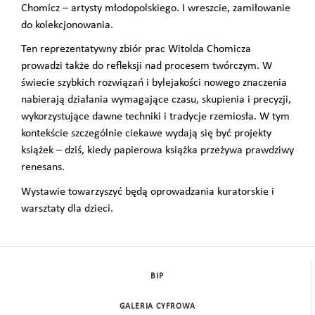
Chomicz – artysty młodopolskiego. I wreszcie, zamiłowanie
do kolekcjonowania.
Ten reprezentatywny zbiór prac Witolda Chomicza
prowadzi także do refleksji nad procesem twórczym. W
świecie szybkich rozwiązań i bylejakości nowego znaczenia
nabierają działania wymagające czasu, skupienia i precyzji,
wykorzystujące dawne techniki i tradycje rzemiosła. W tym
kontekście szczególnie ciekawe wydają się być projekty
książek – dziś, kiedy papierowa książka przeżywa prawdziwy
renesans.
Wystawie towarzyszyć będą oprowadzania kuratorskie i
warsztaty dla dzieci.
BIP
GALERIA CYFROWA