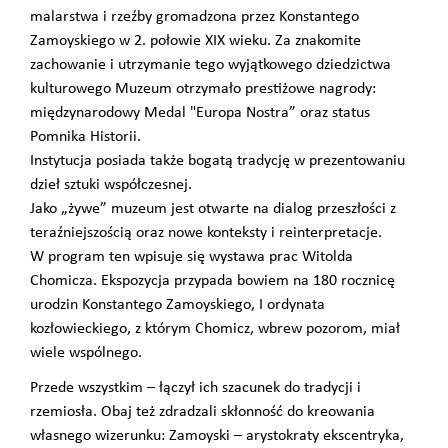
malarstwa i rzeźby gromadzona przez Konstantego
Zamoyskiego w 2. połowie XIX wieku. Za znakomite
zachowanie i utrzymanie tego wyjątkowego dziedzictwa
kulturowego Muzeum otrzymało prestiżowe nagrody:
międzynarodowy Medal "Europa Nostra” oraz status
Pomnika Historii.
Instytucja posiada także bogatą tradycję w prezentowaniu
dzieł sztuki współczesnej.
Jako „żywe” muzeum jest otwarte na dialog przeszłości z
teraźniejszością oraz nowe konteksty i reinterpretacje.
W program ten wpisuje się wystawa prac Witolda
Chomicza. Ekspozycja przypada bowiem na 180 rocznicę
urodzin Konstantego Zamoyskiego, I ordynata
kozłowieckiego, z którym Chomicz, wbrew pozorom, miał
wiele wspólnego.
Przede wszystkim – łączył ich szacunek do tradycji i
rzemiosła. Obaj też zdradzali skłonność do kreowania
własnego wizerunku: Zamoyski – arystokraty ekscentryka,