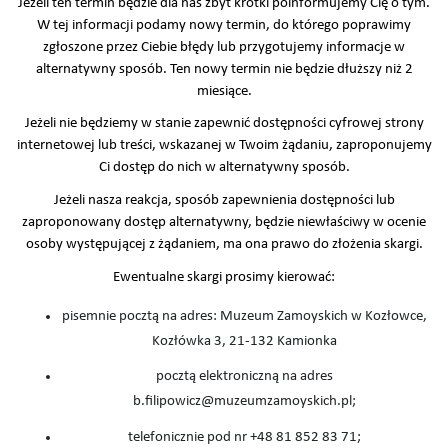
Jeżeli ten termin będzie dla nas zbyt krótki poinformujemy Cię o tym.
W tej informacji podamy nowy termin, do którego poprawimy
zgłoszone przez Ciebie błędy lub przygotujemy informacje w
alternatywny sposób. Ten nowy termin nie będzie dłuższy niż 2
miesiące.
Jeżeli nie będziemy w stanie zapewnić dostępności cyfrowej strony
internetowej lub treści, wskazanej w Twoim żądaniu, zaproponujemy
Ci dostęp do nich w alternatywny sposób.
Jeżeli nasza reakcja, sposób zapewnienia dostępności lub
zaproponowany dostęp alternatywny, będzie niewłaściwy w ocenie
osoby występującej z żądaniem, ma ona prawo do złożenia skargi.
Ewentualne skargi prosimy kierować:
pisemnie pocztą na adres: Muzeum Zamoyskich w Kozłowce,
Kozłówka 3, 21-132 Kamionka
pocztą elektroniczną na adres
b.filipowicz@muzeumzamoyskich.pl;
telefonicznie pod nr +48 81 852 83 71;