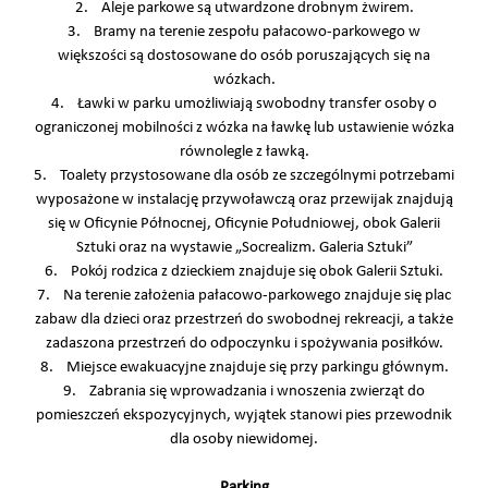
2. Aleje parkowe są utwardzone drobnym żwirem.
3. Bramy na terenie zespołu pałacowo-parkowego w
większości są dostosowane do osób poruszających się na
wózkach.
4. Ławki w parku umożliwiają swobodny transfer osoby o
ograniczonej mobilności z wózka na ławkę lub ustawienie wózka
równolegle z ławką.
5. Toalety przystosowane dla osób ze szczególnymi potrzebami
wyposażone w instalację przywoławczą oraz przewijak znajdują
się w Oficynie Północnej, Oficynie Południowej, obok Galerii
Sztuki oraz na wystawie „Socrealizm. Galeria Sztuki”
6. Pokój rodzica z dzieckiem znajduje się obok Galerii Sztuki.
7. Na terenie założenia pałacowo-parkowego znajduje się plac
zabaw dla dzieci oraz przestrzeń do swobodnej rekreacji, a także
zadaszona przestrzeń do odpoczynku i spożywania posiłków.
8. Miejsce ewakuacyjne znajduje się przy parkingu głównym.
9. Zabrania się wprowadzania i wnoszenia zwierząt do
pomieszczeń ekspozycyjnych, wyjątek stanowi pies przewodnik
dla osoby niewidomej.
Parking